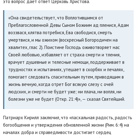
это вопрос дает ответ Церковь Христова.
«Она свидетельствует, что Воплотившимся от
Преблагословенной Девы Сыном Божиим ад пленися, Адам
воззвася, клятва потребися, Ева свободися, смерть
умертвися, и мы ожихом (воскресный Богородичен на
хвалитех, глас 2). Поистине Господь оживотворяет нас
Своей любовью, избавляет от страха смерти и тления,
врачует душевные и телесные немощи, поддерживает в
трудностях и испытаниях, утешает в скорбях и печалях,
помогает следовать спасительным путем, приводящим в
жизнь вечную, когда отрет Бог всякую слезу с очей
людских, и смерти не будет уже; ни плача, ни вопля, ни
болезни уже не будет (Откр. 21:4)», — сказал Святейший.
Патриарх Кирилл заключил, что «пасхальная радость, радость
богообщения и утверждения обновленной жизни (Рим. 6:4) на
началах добра и справедливости достигает сердец