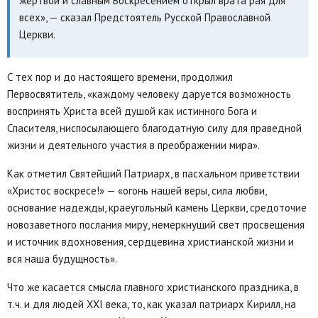
жертвой и славным Воскресением открыл врата рая для
всех», — сказал Предстоятель Русской Православной
Церкви.
С тех пор и до настоящего времени, продолжил
Первосвятитель, «каждому человеку даруется возможность
воспринять Христа всей душой как истинного Бога и
Спасителя, ниспосылающего благодатную силу для праведной
жизни и деятельного участия в преображении мира».
Как отметил Святейший Патриарх, в пасхальном приветствии
«Христос воскресе!» — «огонь нашей веры, сила любви,
основание надежды, краеугольный камень Церкви, средоточие
новозаветного послания миру, немеркнущий свет просвещения
и источник вдохновения, сердцевина христианской жизни и
вся наша будущность».
Что же касается смысла главного христианского праздника, в
т.ч. и для людей XXI века, то, как указал патриарх Кирилл, на