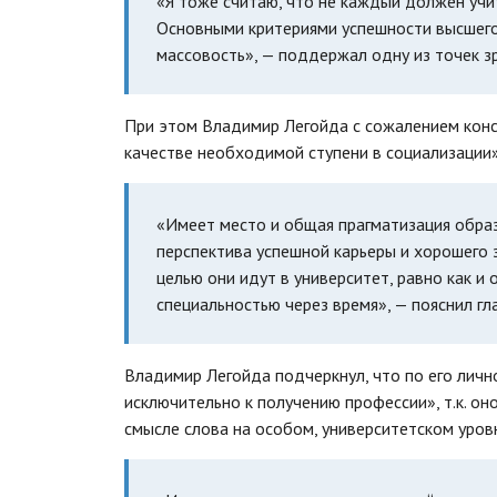
«Я тоже считаю, что не каждый должен учит
Основными критериями успешности высшего
массовость», — поддержал одну из точек 
При этом Владимир Легойда с сожалением конс
качестве необходимой ступени в социализации»
«Имеет место и общая прагматизация образо
перспектива успешной карьеры и хорошего з
целью они идут в университет, равно как и
специальностью через время», — пояснил гл
Владимир Легойда подчеркнул, что по его лич
исключительно к получению профессии», т.к. он
смысле слова на особом, университетском уров