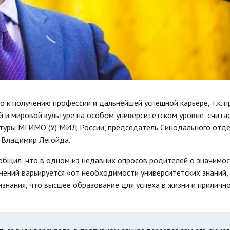
 к получению профессии и дальнейшей успешной карьере, т.к. 
й и мировой культуре на особом университетском уровне, счита
ьтуры МГИМО (У) МИД России, председатель Синодального отде
 Владимир Легойда.
общил, что в одном из недавних опросов родителей о значимо
нений варьируется «от необходимости университетских знаний,
знания, что высшее образование для успеха в жизни и приличн