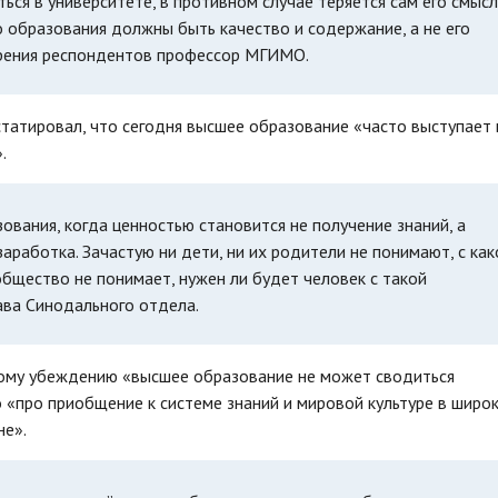
ься в университете, в противном случае теряется сам его смысл
 образования должны быть качество и содержание, а не его
зрения респондентов профессор МГИМО.
татировал, что сегодня высшее образование «часто выступает 
.
вания, когда ценностью становится не получение знаний, а
аработка. Зачастую ни дети, ни их родители не понимают, с как
 общество не понимает, нужен ли будет человек с такой
ава Синодального отдела.
ному убеждению «высшее образование не может сводиться
о «про приобщение к системе знаний и мировой культуре в широ
не».