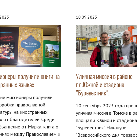
.2023
10.09.2023
ионеры получили книги на
Уличная миссия в районе
транных языках
пл.Южной и стадиона
"Буревестник".
ие миссионеры получили
оробки православной
10 сентября 2023 года про
атуры на иностранных
уличная миссия в Томске в р
х от благодетелей. Среди
площади Южной и стадиона
 Евангелие от Марка, книга о
"Буревестник". Накануне
чиях между Православием и
"Всероссийского дня трезвос