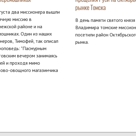
рынке Томска
густа два миссионера вышли
ичную миссию в
В день памяти святого князя
ежской районе и на
Владимира томские миссио
ошниках. Один из наших
посетили район Октябрьског
неров, Тимофей, так описал
рынка.
роповедь: "Пасмурным
товским вечером занимаясь
ей и проходя мимо
тово-овощного магазинчика