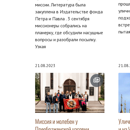
прошл
миссии. Литература была
уличн
закуплена в Издательстве фонда
подх
Петра и Павла . 3 сентября
встре
миссионеры собрались на
пытая
планерку, где обсудили насущные
вопросы и разобрали посылку.
Узкая
21.08.2023
21.08
Миссия и молебен у
Улич
Преображенской часовни
и на