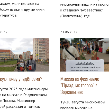
авием, молитвослов на
миссионеры вышли на пропо
йском языке и другие книги.
к стадиону "Буревестник"
итература
(Политехник), где
.2023
21.08.2023
акую почву упадёт семя?
Миссия на фестивале
"Праздник топора" в
густа 2023 года миссионеры
Зоркальцево
и на миссию в Радонежском
е Томска. Миссионер
19-20 августа миссионеры
ей рассказал о том как
провели миссию на