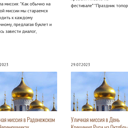
а миссия: "Как обычно на
фестивале* "Праздник топора
ой миссии мы стараемся
одить к каждому
чному, предлагая буклет и
сь завести диалог,
.2023
29.07.2023
ная миссия в Радонежском
Уличная миссия в День
 Черемошниках
Крещения Руси на Октябрь