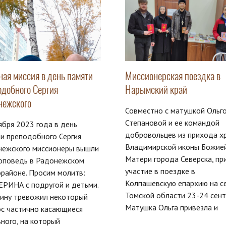
ная миссия в день памяти
Миссионерская поездка в
одобного Сергия
Нарымский край
нежского
Совместно с матушкой Ольг
Степановой и ее командой
ября 2023 года в день
добровольцев из прихода х
и преподобного Сергия
Владимирской иконы Божие
нежского миссионеры вышли
Матери города Северска, пр
роповедь в Радонежском
участие в поездке в
районе. Просим молитв:
Колпашевскую епархию на с
РИНА с подругой и детьми.
Томской области 23-24 сент
ину тревожил некоторый
Матушка Ольга привезла и
с частично касающиеся
ного, на который