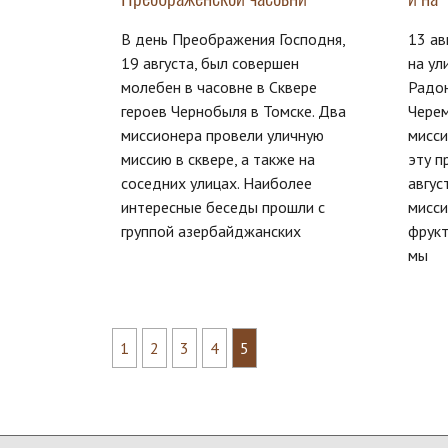
В день Преображения Господня,
13 ав
19 августа, был совершен
на ул
молебен в часовне в Сквере
Радон
героев Чернобыля в Томске. Два
Черем
миссионера провели уличную
мисси
миссию в сквере, а также на
эту п
соседних улицах. Наиболее
авгус
интересные беседы прошли с
мисси
группой азербайджанских
фрук
мы
1
2
3
4
5