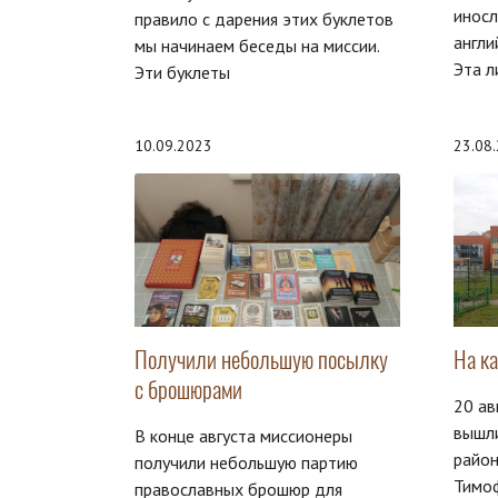
иносл
правило с дарения этих буклетов
англи
мы начинаем беседы на миссии.
Эта л
Эти буклеты
10.09.2023
23.08
Получили небольшую посылку
На к
с брошюрами
20 ав
вышл
В конце августа миссионеры
район
получили небольшую партию
Тимоф
православных брошюр для