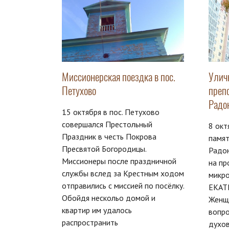
Миссионерская поездка в пос.
Улич
Петухово
преп
Радо
15 октября в пос. Петухово
совершался Престольный
8 окт
Праздник в честь Покрова
памят
Пресвятой Богородицы.
Радо
Миссионеры после праздничной
на п
службы вслед за Крестным ходом
микро
отправились с миссией по посёлку.
ЕКАТЕ
Обойдя нескольо домой и
Женщ
квартир им удалось
вопро
распространить
духов