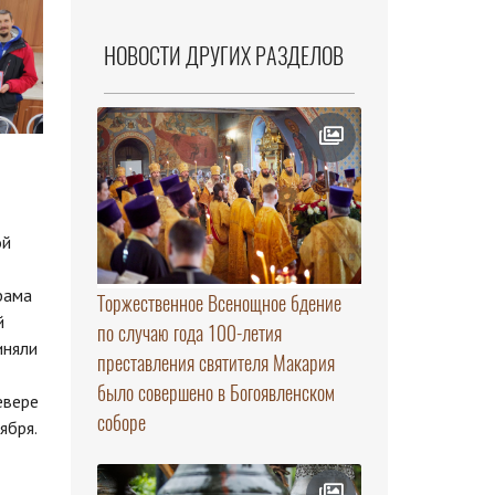
НОВОСТИ ДРУГИХ РАЗДЕЛОВ
ой
рама
Торжественное Всенощное бдение
й
по случаю года 100-летия
иняли
преставления святителя Макария
было совершено в Богоявленском
евере
соборе
ября.