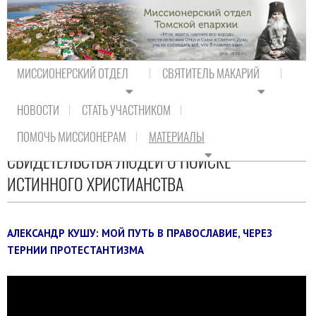
МИССИОНЕРСКИЙ ОТДЕЛ
СВЯТИТЕЛЬ МАКАРИЙ
НОВОСТИ
СТАТЬ УЧАСТНИКОМ
На главную
/
Материалы
/
Протестанту
/
ПОМОЧЬ МИССИОНЕРАМ
МАТЕРИАЛЫ
Свидетельства людей о поиске истинного Христианства
СВИДЕТЕЛЬСТВА ЛЮДЕЙ О ПОИСКЕ
ИСТИННОГО ХРИСТИАНСТВА
АЛЕКСАНДР КУШУ: МОЙ ПУТЬ В ПРАВОСЛАВИЕ, ЧЕРЕЗ
ТЕРНИИ ПРОТЕСТАНТИЗМА