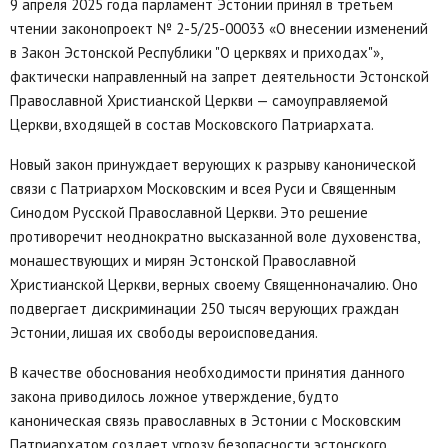
9 апреля 2025 года парламент Эстонии принял в третьем
чтении законопроект № 2-5/25-00033 «О внесении изменений
в Закон Эстонской Республики "О церквях и приходах"»,
фактически направленный на запрет деятельности Эстонской
Православной Христианской Церкви — самоуправляемой
Церкви, входящей в состав Московского Патриархата.
Новый закон принуждает верующих к разрыву канонической
связи с Патриархом Московским и всея Руси и Священным
Синодом Русской Православной Церкви. Это решение
противоречит неоднократно высказанной воле духовенства,
монашествующих и мирян Эстонской Православной
Христианской Церкви, верных своему Священноначалию. Оно
подвергает дискриминации 250 тысяч верующих граждан
Эстонии, лишая их свободы вероисповедания.
В качестве обоснования необходимости принятия данного
закона приводилось ложное утверждение, будто
каноническая связь православных в Эстонии с Московским
Патриархатом создает угрозу безопасности эстонского