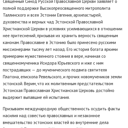
Священный Синод Русской Православной Церкви заявляет о
полной поддержке Высокопреосвященного митрополита
Таллинского и всея Эстонии Евгения, архипастырей,
духовенства и верных чад Эстонской Православной
Христианской Церкви в условиях усиливающихся в отношении
нее притеснений, призывая их хранить верность священным
канонам. Православие в Эстонию было принесено русскими
миссионерами тысячу лет назад. Его история богата яркими
примерами мужественного стояния в вере, начиная со
священномученика Исидора Юрьевского и иже с ним
пострадавших — до мученического подвига святителя
Платона, епископа Ревельского, и прочих новомучеников земли
эстонской. Верим, что их молитвенным предстательством
Эстонская Православная Христианская Церковь достойно
выдержит выпавшие ей испытания.
Призываем международную общественность осудить факты
насилия над совестью православных и незаконное
вмешательство эстонских властей во внутренние дела