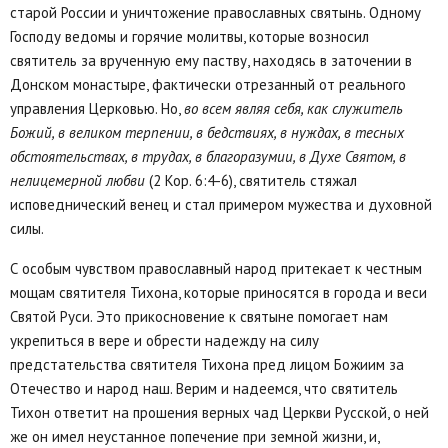
старой России и уничтожение православных святынь. Одному
Господу ведомы и горячие молитвы, которые возносил
святитель за врученную ему паству, находясь в заточении в
Донском монастыре, фактически отрезанный от реального
управления Церковью. Но,
во всем являя себя, как служитель
Божий, в великом терпении, в бедствиях, в нуждах, в тесных
обстоятельствах, в трудах, в благоразумии, в Духе Святом, в
нелицемерной любви
(2 Кор. 6:4-6), святитель стяжал
исповеднический венец и стал примером мужества и духовной
силы.
С особым чувством православный народ притекает к честным
мощам святителя Тихона, которые приносятся в города и веси
Святой Руси. Это прикосновение к святыне помогает нам
укрепиться в вере и обрести надежду на силу
предстательства святителя Тихона пред лицом Божиим за
Отечество и народ наш. Верим и надеемся, что святитель
Тихон ответит на прошения верных чад Церкви Русской, о ней
же он имел неустанное попечение при земной жизни, и,