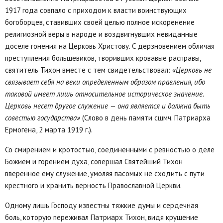
1917 года совпало с приходом к власти воинствующих
богоборцев, ставивших своей целью полное искоренение
религиозной веры в народе и воздвигнувших невиданные
доселе гонения на Церковь Христову. С дерзновением обличая
преступления большевиков, творивших кровавые расправы,
святитель Тихон вместе с тем свидетельствовал:
«Церковь не
связывает себя на веки определенным образом правления, ибо
таковой имеет лишь относительное историческое значение.
Церковь несет другое служение — она является и должна быть
совестью государства»
(Слово в день памяти сщмч. Патриарха
Ермогена, 2 марта 1919 г.).
Со смирением и кротостью, соединенными с ревностью о деле
Божием и горением духа, совершал Святейший Тихон
вверенное ему служение, умоляя пасомых не сходить с пути
крестного и хранить верность Православной Церкви.
Одному лишь Господу известны тяжкие думы и сердечная
боль, которую переживал Патриарх Тихон, видя крушение