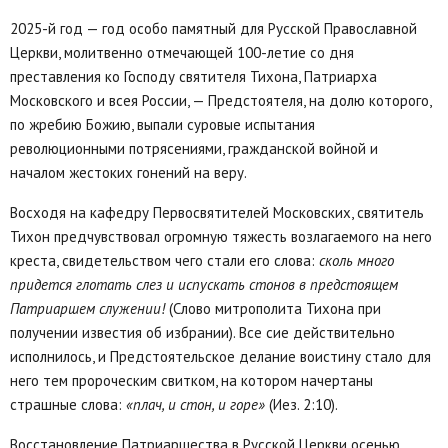
2025-й год — год особо памятный для Русской Православной
Церкви, молитвенно отмечающей 100-летие со дня
преставления ко Господу святителя Тихона, Патриарха
Московского и всея России, — Предстоятеля, на долю которого,
по жребию Божию, выпали суровые испытания
революционными потрясениями, гражданской войной и
началом жестоких гонений на веру.
Восходя на кафедру Первосвятителей Московских, святитель
Тихон предчувствовал огромную тяжесть возлагаемого на него
креста, свидетельством чего стали его слова:
сколь много
придется глотать слез и испускать стонов в предстоящем
Патриаршем служении!
(Слово митрополита Тихона при
получении известия об избрании). Все сие действительно
исполнилось, и Предстоятельское делание воистину стало для
него тем пророческим свитком, на котором начертаны
страшные слова:
«плач, и стон, и горе»
(Иез. 2:10).
Восстановление Патриаршества в Русской Церкви осенью