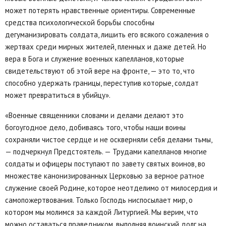
может потерять нравственные ориентиры. Современные
средства психологической борьбы способны
дегуманизировать солдата, лишить его всякого сожаления о
жертвах среди мирных жителей, пленных и даже детей. Но
вера в Бога и служение военных капелланов, которые
свидетельствуют об этой вере на фронте, — это то, что
способно удержать границы, переступив которые, солдат
может превратиться в убийцу».
«Военные священники словами и делами делают это
богоугодное дело, добиваясь того, чтобы наши воины
сохраняли чистое сердце и не оскверняли себя делами тьмы,
— подчеркнул Предстоятель. — Трудами капелланов многие
солдаты и офицеры поступают по завету святых воинов, во
множестве канонизированных Церковью за верное ратное
служение своей Родине, которое неотделимо от милосердия и
самопожертвования. Только Господь ниспосылает мир, о
котором мы молимся за каждой Литургией. Мы верим, что
можно оставаться праведником, выполняя воинский долг на