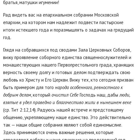
братья, матушки игумении!
Рад видеть вас на епархиальном собрании Московской
епархии, на котором нам надлежит подвести пастырские
итоги истекшего года и поразмышлять о задачах на грядущий
год.
Глядя на собравшихся под сводами Зала Церковных Соборов,
вижу проявление соборного единства священнослужителей и
монашествующих нашего Первопрестольного града, хранящих
верность своему долгу и готовых делом подтверждать свою
любовь ко Христу и Его Церкви. Вижу тех, кто сегодня призван
быть примером для того
народа особенного, ревностного к
добрым делам
, который
очистил Себе
Господь наш, дабы
люди,
взятые в удел праведно и благочестиво жили в нынешнем веке
(ср. Тит 2:12,14). Радуюсь нашей встрече и предстоящему
общению, укрепляющему наше единство. Это действительно
так — наши общие собрания являют собой единомыслие.
Здесь принимаются очень важные решения, которые
определяют работу и наше служение на предстоящий год.