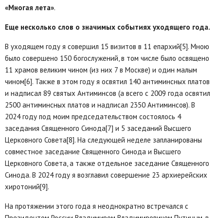
«Многая лета»
.
Еще несколько слов о значимых событиях уходящего года.
В уходящем году я совершил 15 визитов в 11 епархий[5]. Мною
было совершено 150 богослужений, в том числе было освящено
11 храмов великим чином (из них 7 в Москве) и один малым
чином[6]. Также в этом году я освятил 140 антиминсных платов
и надписал 89 святых Антиминсов (а всего с 2009 года освятил
2500 антиминсных платов и надписал 2350 Антиминсов). В
2024 году под моим председательством состоялось 4
заседания Священного Синода[7] и 5 заседаний Высшего
Церковного Совета[8]. На следующей неделе запланированы
совместное заседание Священного Синода и Высшего
Церковного Совета, а также отдельное заседание Священного
Синода. В 2024 году я возглавил совершение 23 архиерейских
хиротоний[9].
На протяжении этого года я неоднократно встречался с
Президентом России Владимиром Владимировичем Путиным, в