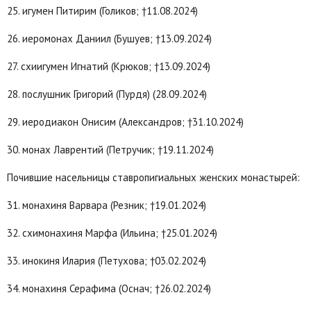
25. игумен Питирим (Голиков; †11.08.2024)
26. иеромонах Даниил (Бушуев; †13.09.2024)
27. схиигумен Игнатий (Крюков; †13.09.2024)
28. послушник Григорий (Пурдя) (28.09.2024)
29. иеродиакон Онисим (Александров; †31.10.2024)
30. монах Лаврентий (Петручик; †19.11.2024)
Почившие насельницы ставропигиальных женских монастырей:
31. монахиня Варвара (Резник; †19.01.2024)
32. схимонахиня Марфа (Ильина; †25.01.2024)
33. инокиня Илария (Петухова; †03.02.2024)
34. монахиня Серафима (Оснач; †26.02.2024)