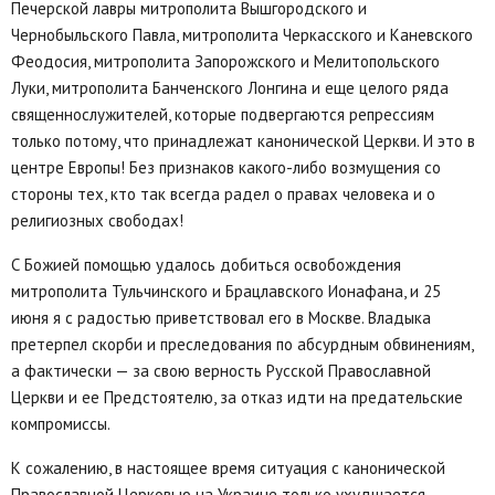
Печерской лавры митрополита Вышгородского и
Чернобыльского Павла, митрополита Черкасского и Каневского
Феодосия, митрополита Запорожского и Мелитопольского
Луки, митрополита Банченского Лонгина и еще целого ряда
священнослужителей, которые подвергаются репрессиям
только потому, что принадлежат канонической Церкви. И это в
центре Европы! Без признаков какого-либо возмущения со
стороны тех, кто так всегда радел о правах человека и о
религиозных свободах!
С Божией помощью удалось добиться освобождения
митрополита Тульчинского и Брацлавского Ионафана, и 25
июня я с радостью приветствовал его в Москве. Владыка
претерпел скорби и преследования по абсурдным обвинениям,
а фактически — за свою верность Русской Православной
Церкви и ее Предстоятелю, за отказ идти на предательские
компромиссы.
К сожалению, в настоящее время ситуация с канонической
Православной Церковью на Украине только ухудшается.