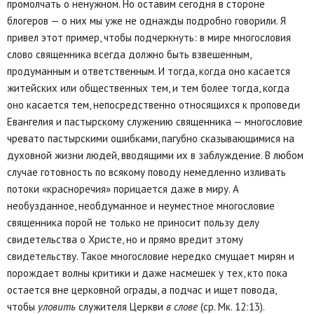
промолчать о ненужном. Но оставим сегодня в стороне
блогеров — о них мы уже не однажды подробно говорили. Я
привел этот пример, чтобы подчеркнуть: в мире многословия
слово священника всегда должно быть взвешенным,
продуманным и ответственным. И тогда, когда оно касается
житейских или общественных тем, и тем более тогда, когда
оно касается тем, непосредственно относящихся к проповеди
Евангелия и пастырскому служению священника — многословие
чревато пастырскими ошибками, пагубно сказывающимися на
духовной жизни людей, вводящими их в заблуждение. В любом
случае готовность по всякому поводу немедленно изливать
потоки «красноречия» порицается даже в миру. А
необузданное, необдуманное и неуместное многословие
священника порой не только не приносит пользу делу
свидетельства о Христе, но и прямо вредит этому
свидетельству. Такое многословие нередко смущает мирян и
порождает волны критики и даже насмешек у тех, кто пока
остается вне церковной ограды, а подчас и ищет повода,
чтобы
уловить
служителя Церкви
в слове
(ср. Мк. 12:13).