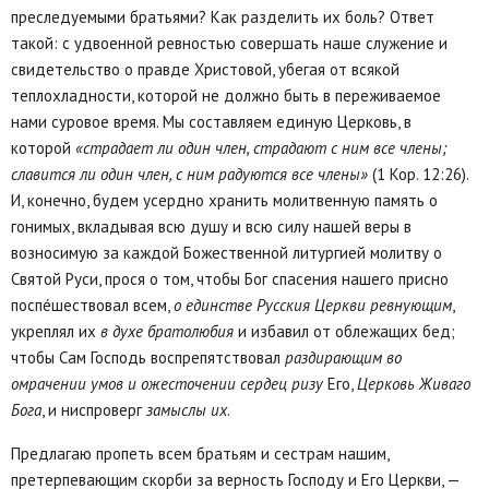
преследуемыми братьями? Как разделить их боль? Ответ
такой: с удвоенной ревностью совершать наше служение и
свидетельство о правде Христовой, убегая от всякой
теплохладности, которой не должно быть в переживаемое
нами суровое время. Мы составляем единую Церковь, в
которой
«страдает ли один член, страдают с ним все члены;
славится ли один член, с ним радуются все члены»
(1 Кор. 12:26).
И, конечно, будем усердно хранить молитвенную память о
гонимых, вкладывая всю душу и всю силу нашей веры в
возносимую за каждой Божественной литургией молитву о
Святой Руси, прося о том, чтобы Бог спасения нашего присно
поспéшествовал всем,
о единстве Русския Церкви ревнующим
,
укреплял их
в духе братолюбия
и избавил от облежащих бед;
чтобы Сам Господь воспрепятствовал
раздирающим во
омрачении умов и ожесточении сердец ризу
Его,
Церковь Живаго
Бога
, и ниспроверг
замыслы их
.
Предлагаю пропеть всем братьям и сестрам нашим,
претерпевающим скорби за верность Господу и Его Церкви, —