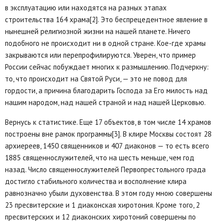
в эксплуатацию или находятся на разных этапах
строительства 164 храма[2]. Это беспрецедентное явление в
нынешней религиозной жизни на нашей планете. Ничего
подобного не происходит ни в одной стране. Кое-где храмы
закрываются или перепрофилируются. Уверен, что пример
России сейчас побуждает многих к размышлению. Подчеркну:
то, что происходит на Святой Руси, — это не повод для
гордости, а причина благодарить Господа за Его милость над
нашим народом, над нашей страной и над нашей Церковью.
Вернусь к статистике. Еще 17 объектов, в том числе 14 храмов
построены вне рамок программы[3]. В клире Москвы состоят 28
архиереев, 1450 священников и 407 диаконов — то есть всего
1885 священнослужителей, что на шесть меньше, чем год
назад. Число священнослужителей Первопрестольного града
достигло стабильного количества и восполнение клира
равнозначно убыли духовенства. В этом году мною совершены
23 пресвитерские и 1 диаконская хиротония. Кроме того, 2
пресвитерских и 12 диаконских хиротоний совершены по