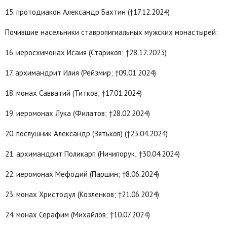
15. протодиакон Александр Бахтин (†17.12.2024)
Почившие насельники ставропигиальных мужских монастырей:
16. иеросхимонах Исаия (Стариков; †28.12.2023)
17. архимандрит Илия (Рейзмир; †09.01.2024)
18. монах Савватий (Титков; †17.01.2024)
19. иеромонах Лука (Филатов; †28.02.2024)
20. послушник Александр (Зятьков) (†23.04.2024)
21. архимандрит Поликарп (Ничипорук; †30.04.2024)
22. иеромонах Мефодий (Паршин; †8.06.2024)
23. монах Христодул (Козленков; †21.06.2024)
24. монах Серафим (Михайлов; †10.07.2024)