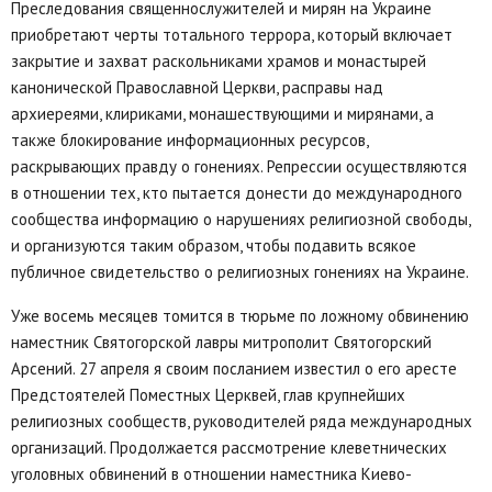
Преследования священнослужителей и мирян на Украине
приобретают черты тотального террора, который включает
закрытие и захват раскольниками храмов и монастырей
канонической Православной Церкви, расправы над
архиереями, клириками, монашествующими и мирянами, а
также блокирование информационных ресурсов,
раскрывающих правду о гонениях. Репрессии осуществляются
в отношении тех, кто пытается донести до международного
сообщества информацию о нарушениях религиозной свободы,
и организуются таким образом, чтобы подавить всякое
публичное свидетельство о религиозных гонениях на Украине.
Уже восемь месяцев томится в тюрьме по ложному обвинению
наместник Святогорской лавры митрополит Святогорский
Арсений. 27 апреля я своим посланием известил о его аресте
Предстоятелей Поместных Церквей, глав крупнейших
религиозных сообществ, руководителей ряда международных
организаций. Продолжается рассмотрение клеветнических
уголовных обвинений в отношении наместника Киево-