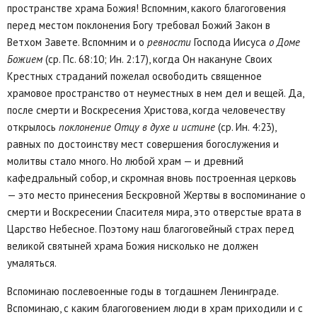
пространстве храма Божия! Вспомним, какого благоговения
перед местом поклонения Богу требовал Божий Закон в
Ветхом Завете. Вспомним и о
ревности
Господа Иисуса
о Доме
Божием
(ср. Пс. 68:10; Ин. 2:17), когда Он накануне Своих
Крестных страданий пожелал освободить священное
храмовое пространство от неуместных в нем дел и вещей. Да,
после смерти и Воскресения Христова, когда человечеству
открылось
поклонение Отцу в духе и истине
(ср. Ин. 4:23),
равных по достоинству мест совершения богослужения и
молитвы стало много. Но любой храм — и древний
кафедральный собор, и скромная вновь построенная церковь
— это место принесения Бескровной Жертвы в воспоминание о
смерти и Воскресении Спасителя мира, это отверстые врата в
Царство Небесное. Поэтому наш благоговейный страх перед
великой святыней храма Божия нисколько не должен
умаляться.
Вспоминаю послевоенные годы в тогдашнем Ленинграде.
Вспоминаю, с каким благоговением люди в храм приходили и с