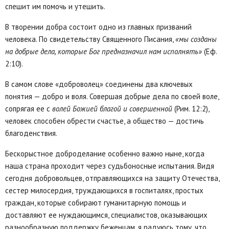
спешит им помочь и утешить.
В творении добра состоит одно из главных призваний
человека. По свидетельству Священного Писания,
«мы созданы
на добрые дела, которые Бог предназначил нам исполнять»
(Еф.
2:10).
В самом слове «доброволец» соединены два ключевых
понятия — добро и воля. Совершая добрые дела по своей воле,
сопрягая ее с
волей Божией благой и совершенной
(Рим. 12:2),
человек способен обрести счастье, а общество — достичь
благоденствия.
Бескорыстное доброделание особенно важно ныне, когда
наша страна проходит через судьбоносные испытания. Видя
сегодня добровольцев, отправляющихся на защиту Отечества,
сестер милосердия, труждающихся в госпиталях, простых
граждан, которые собирают гуманитарную помощь и
доставляют ее нуждающимся, специалистов, оказывающих
разнообразную поддержку беженцам, я радуюсь тому, что