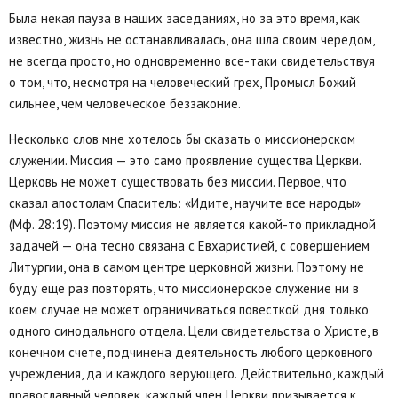
Была некая пауза в наших заседаниях, но за это время, как
известно, жизнь не останавливалась, она шла своим чередом,
не всегда просто, но одновременно все-таки свидетельствуя
о том, что, несмотря на человеческий грех, Промысл Божий
сильнее, чем человеческое беззаконие.
Несколько слов мне хотелось бы сказать о миссионерском
служении. Миссия — это само проявление существа Церкви.
Церковь не может существовать без миссии. Первое, что
сказал апостолам Спаситель: «Идите, научите все народы»
(Мф. 28:19). Поэтому миссия не является какой-то прикладной
задачей — она тесно связана с Евхаристией, с совершением
Литургии, она в самом центре церковной жизни. Поэтому не
буду еще раз повторять, что миссионерское служение ни в
коем случае не может ограничиваться повесткой дня только
одного синодального отдела. Цели свидетельства о Христе, в
конечном счете, подчинена деятельность любого церковного
учреждения, да и каждого верующего. Действительно, каждый
православный человек, каждый член Церкви призывается к