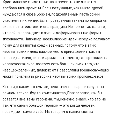
Христианское свидетельство в армии также является
требованием времени. Военнослужащие, как никто другой,
нуждаются в слове Божием, подкрепленным пастырским
участием в их жизни. Есть проверенная веками поговорка «в
окопе нет атеистов», и она правдива. Но верно так же и то,
что война порождает к жизни деформированные формы
духовности. Например, неоязыческие идеи нередко получают
почву для развития среди военных, потому что в этих
неоязыческих идеях важное место принадлежит, как вы
знаете, насилию, силе. А армия — это место, где проявляется
человеческая сила, поэтому есть большой риск того, что
невоцерковленных, далеких от Православия военнослужащих
может привлекать риторика неоязыческих проповедников.
Кстати, в каком-то смысле, неоязычество паразитирует на
ложном тезисе, будто христианство, Православие, как бы
остается вне темы героизма. Мы, конечно, знаем, что это не
так, что самый большой героизм — это когда человек
побеждает самого себя. Мы говорим о наших святых