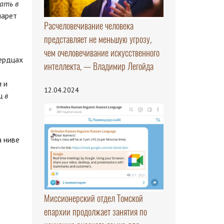
ать в
ларет
Расчеловечивание человека
представляет не меньшую угрозу,
чем очеловечивание искусственного
ердцах
интеллекта, — Владимир Легойда
 и
12.04.2024
ц
в
а ниве
Миссионерский отдел Томской
епархии продолжает занятия по