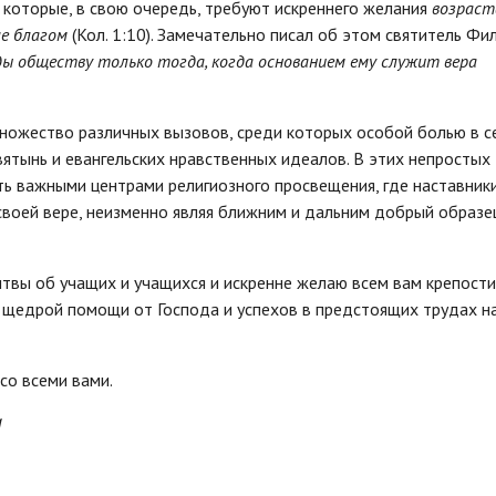
 которые, в свою очередь, требуют искреннего желания
возраст
ле благом
(Кол. 1:10). Замечательно писал об этом святитель Фи
ы обществу только тогда, когда основанием ему служит вера
ножество различных вызовов, среди которых особой болью в с
ятынь и евангельских нравственных идеалов. В этих непростых
ь важными центрами религиозного просвещения, где наставники
своей вере, неизменно являя ближним и дальним добрый образе
твы об учащих и учащихся и искренне желаю всем вам крепости
, щедрой помощи от Господа и успехов в предстоящих трудах н
со всеми вами.
И