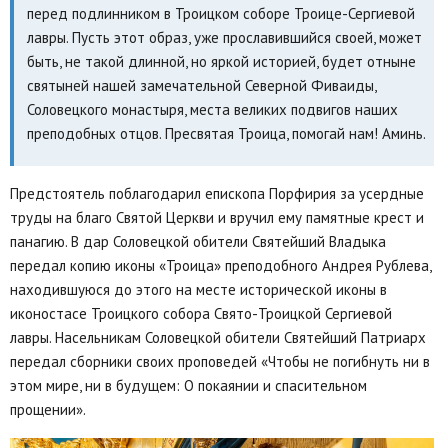
перед подлинником в Троицком соборе Троице-Сергиевой
лавры. Пусть этот образ, уже прославившийся своей, может
быть, не такой длинной, но яркой историей, будет отныне
святыней нашей замечательной Северной Фиваиды,
Соловецкого монастыря, места великих подвигов наших
преподобных отцов. Пресвятая Троица, помогай нам! Аминь.
Предстоятель поблагодарил епископа Порфирия за усердные
труды на благо Святой Церкви и вручил ему памятные крест и
панагию. В дар Соловецкой обители Святейший Владыка
передал копию иконы «Троица» преподобного Андрея Рублева,
находившуюся до этого на месте исторической иконы в
иконостасе Троицкого собора Свято-Троицкой Сергиевой
лавры. Насельникам Соловецкой обители Святейший Патриарх
передал сборники своих проповедей «Чтобы не погибнуть ни в
этом мире, ни в будущем: О покаянии и спасительном
прощении».