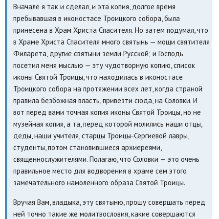
Вначале я так и сделал, и эта копия, долгое время
пребывавшая в иконостасе Троицкого собора, была
принесена в Храм Христа Спасителя. Но затем подумал, что
в Храме Христа Спасителя много святынь — мощи святителя
Филарета, другие святыни земли Русской; и Господь
посетил меня мыслью — эту чудотворную копию, список
иконы Святой Троицы, что находилась в иконостасе
Троицкого собора на протяжении всех лет, когда страной
правила безбожная власть, привезти сюда, на Соловки. И
вот перед вами точная копия иконы Святой Троицы, но не
музейная копия, а та, перед которой молились наши отцы,
деды, наши учителя, старцы Троицы-Сергиевой лавры,
студенты, потом становившиеся архиереями,
священнослужителями. Полагаю, что Соловки — это очень
правильное место для водворения в храме сем этого
замечательного намоленного образа Святой Троицы.
Вручая Вам, владыка, эту святыню, прошу совершать перед
ней точно такие же молитвословия, какие совершаются