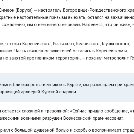
Симеон (Боруха) — настоятель Богородице-Рождественского хра
кратные настоятельные призывы выехать, остался на захваченн
 к сожалению, мы о нем ничего не знаем. Надеемся, что он жив», 
, что «из Кореневского, Рыльского, Беловского, Глушковского,
ника». Часть священнослужителей остались в Кореневском и
а не занятой противником территории, — пояснил митрополит Ге
лья и близких родственников в Курске, мы размещаем при храм
правящий архиерей Курской епархии.
 остается сложной и тревожной: «Сейчас пришло сообщение, ч
ражескими военными разрушен Вознесенский храм-часовня».
ирилл с большой душевной болью и скорбью воспринимает стра