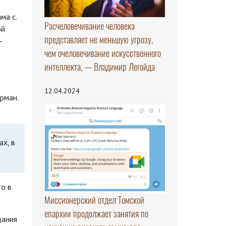
ма с.
Расчеловечивание человека
ой
представляет не меньшую угрозу,
—
чем очеловечивание искусственного
интеллекта, — Владимир Легойда
12.04.2024
рман.
ах, в
то в
Миссионерский отдел Томской
епархии продолжает занятия по
дания