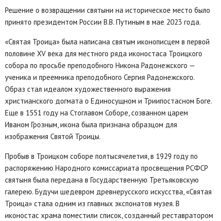
Решение о возвращении святыни на историческое место было
принято президентом России В.В. Путиным в мае 2023 года.
«Святая Троица» была написана святым иконописцем в первой
половине XV века для местного ряда иконостаса Троицкого
собора по просьбе преподобного Никона Радонежского —
ученика и преемника преподобного Сергия Радонежского.
Образ стал идеалом художественного выражения
христианского догмата о Единосущном и Триипостасном Боге.
Еще в 1551 году на Стоглавом Соборе, созванном царем
Иваном Грозным, икона была признана образцом для
изображения Святой Троицы.
Пробыв в Троицком соборе полтысячелетия, в 1929 году по
распоряжению Народного комиссариата просвещения РСФСР
святыня была передана в Государственную Третьяковскую
галерею. Будучи шедевром древнерусского искусства, «Святая
Троица» стала одним из главных экспонатов музея. В
иконостас храма поместили список, созданный реставратором