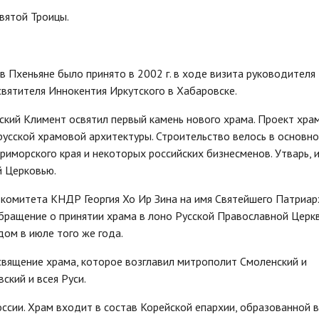
вятой Троицы.
в Пхеньяне было принято в 2002 г. в ходе визита руководител
святителя Иннокентия Иркутского в Хабаровске.
вский Климент освятил первый камень нового храма. Проект хра
русской храмовой архитектуры. Строительство велось в основно
морского края и некоторых российских бизнесменов. Утварь, 
й Церковью.
 комитета КНДР Георгия Хо Ир Зина на имя Святейшего Патриар
обращение о принятии храма в лоно Русской Православной Церкв
ом в июле того же года.
освящение храма, которое возглавил митрополит Смоленский и
ский и всея Руси.
оссии. Храм входит в состав Корейской епархии, образованной 