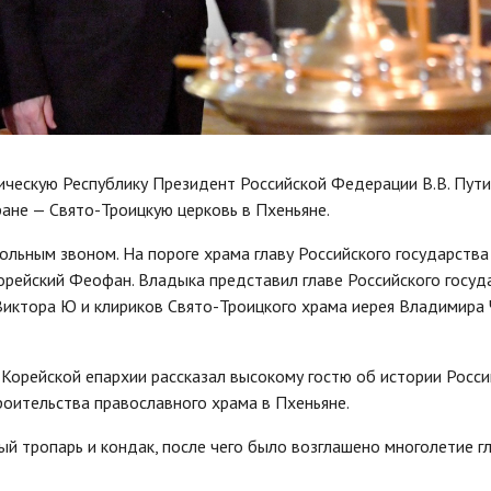
ческую Республику Президент Российской Федерации В.В. Пут
ане — Свято-Троицкую церковь в Пхеньяне.
льным звоном. На пороге храма главу Российского государства
орейский Феофан. Владыка представил главе Российского госуд
иктора Ю и клириков Свято-Троицкого храма иерея Владимира 
а Корейской епархии рассказал высокому гостю об истории Росс
роительства православного храма в Пхеньяне.
й тропарь и кондак, после чего было возглашено многолетие г