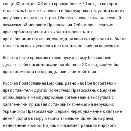
конце 80-х годов XX века прошло более 30 лет, за которые
монастырь был восстановлен и благоукрашен трудами многих
верующих из разных стран. Обитель вновь стала настоящей
жемчужиной мирового Православия. Сейчас же с великим
прискорбием приходится констатировать, что
предпринимается новая, очередная попытка прекратить бытие
монастыря как духовного центра для миллионов верующих.
Все, кто ныне прилагают свою руку к этому беззаконию,
делают себя наследниками богоборцев XX века, какими бы
предлогами они ни оправдывали свои действия.
Русская Православная Церковь, равно как Предстоятели и
представители других Поместных Православных Церквей,
обращалась в международные организации, выступала с
заявлениями, призывая остановить гонения на верующих
Украинской Православной Церкви. Через уважение к святыне
лежит дорога к миру, какими тяжелыми бы ни были раны,
нанесенные войной. Но, как показывает реакция мирового