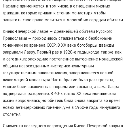
Насилие применяется, в том числе, в отношении мирных
граждан, которые пришли к стенам монастыря, чтобы
защитить свое право молиться в дорогой их сердцам обители.
Киево-Печерской лавре — древнейшей обители Русского
Православия — приходилось сталкиваться с безбожными
гонениями во времена СССР. В XX веке богоборцы дважды
закрывали Лавру. Первый раз в 1920-е годы, когда так же, как
и сегодня, происходило постепенное вытеснение монашеской
общины новосозданным «историко-культурным
государственным заповедником», завершившееся полной
ликвидацией монастыря. Часть братии была расстреляна,
многие были заключены в тюрьмы или сосланы, а сама Лавра
подверглась разорению. В 40-х годах XX века монашеская
жизнь возродилась, но обитель была снова закрыта во время
новых антицерковных гонений, уже в 1960-е годы минувшего
столетия.
С момента последнего возрождения Киево-Печерской лавры в