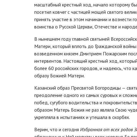
масштабный крестный ход, начало которому бы
посетил ковчег с частицей мощей святого вели
принять участие в этом начинании и вознести 
воинства о Русской Церкви, Отечестве и народ
В нынешнем году главной святыней Всероссийс
Матери, который вплоть до Гражданской войны
возведенном князем Дмитрием Пожарским посл
интервентов. Настоящий крестный ход, который
более 60 российских городов, и надеюсь, что 
образу Божией Матери.
Казанский образ Пресвятой Богородицы — святы
преодоление одного из самых суровых и сложн
побед, сугубого водительства и покровительс
образом Матерь Божия не раз являла Свою чуде
укрепляла в испытаниях и утешала в скорбях.
Верим, что и сегодня
Избранная от всех родов 
обращенные к Ней молитвы всех усердно Ее п