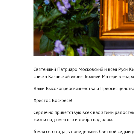
Святейший Патриарх Московский и всея Руси К
списка Казанской иконы Божией Матери в епар
Ваши Высокопреосвященства и Преосвященства!
Христос Воскресе!
Сердечно приветствую всех вас этими радостн
жизни над смертью и добра над злом.
6 мая сего года, в понедельник Светлой cедми