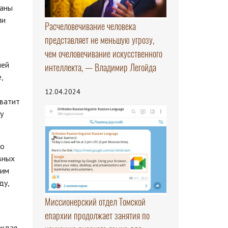
раны
ли
Расчеловечивание человека
представляет не меньшую угрозу,
чем очеловечивание искусственного
ией
интеллекта, — Владимир Легойда
,
12.04.2024
хватит
у
но
вных
ним
ду,
Миссионерский отдел Томской
епархии продолжает занятия по
аждая