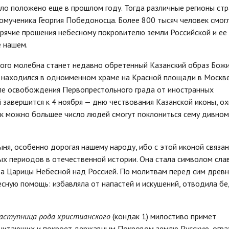
ло положено еще в прошлом году. Тогда различные регионы ст
комученика Георгия Победоносца. Более 800 тысяч человек смог
горячие прошения небесному покровителю земли Российской и ее
е нашем.
кого молебна станет недавно обретенный Казанский образ Бож
 находился в одноименном храме на Красной площади в Москве
е освобождения Первопрестольного града от иностранных
 завершится к 4 ноября — дню чествования Казанской иконы, о
как можно большее число людей смогут поклониться сему дивном
ня, особенно дорогая нашему народу, ибо с этой иконой связа
ых периодов в отечественной истории. Она стала символом сла
тва Царицы Небесной над Россией. По молитвам перед сим древ
сную помощь: избавляла от напастей и искушений, отводила бе
Заступница рода христианского
(кондак 1) милостиво примет
очитающих и покроет державным Покровом землю Русскую, огр