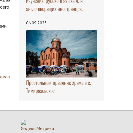
изучению русского языка для
воего
англоговорящих иностранцев.
06.09.2023
еми
здела
Престольный праздник храма в с.
Тимирязевское