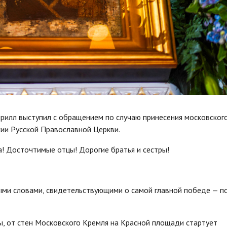
ирилл выступил с обращением по случаю принесения московског
хии Русской Православной Церкви.
 Досточтимые отцы! Дорогие братья и сестры!
ыми словами, свидетельствующими о самой главной победе — п
цы, от стен Московского Кремля на Красной площади стартует