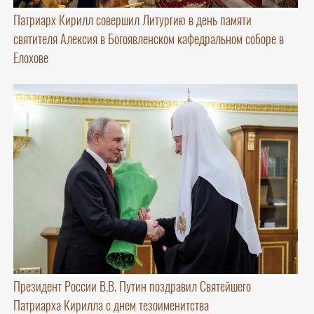
Патриарх Кирилл совершил Литургию в день памяти
святителя Алексия в Богоявленском кафедральном соборе в
Елохове
Президент России В.В. Путин поздравил Святейшего
Патриарха Кирилла с днем тезоименитства