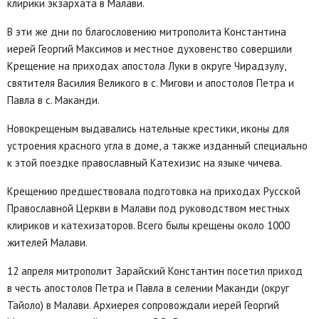
клирики экзархата в Малави.
В эти же дни по благословению митрополита Константина
иерей Георгий Максимов и местное духовенство совершили
Крещение на приходах апостола Луки в округе Чирадзулу,
святителя Василия Великого в с. Мигови и апостолов Петра и
Павла в с. Маканди.
Новокрещеным выдавались нательные крестики, иконы для
устроения красного угла в доме, а также изданный специально
к этой поездке православный Катехизис на языке чичева.
Крещению предшествовала подготовка на приходах Русской
Православной Церкви в Малави под руководством местных
клириков и катехизаторов. Всего былы крещены около 1000
жителей Малави.
12 апреля митрополит Зарайский Константин посетил приход
в честь апостолов Петра и Павла в селении Маканди (округ
Тайоло) в Малави. Архиерея сопровождали иерей Георгий