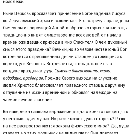
молодежи.
Ныне Церковь прославляет принесение Богомладенца Иисуса
во Иерусалимский храм и вспоминает Его встречу с праведным
Симеоном и пророчицей Анной, в образе которых святые отцы
традиционно видят олицетворение всех людей, от начала
времен ожидавших прихода в мир Спасителя. В чем духовный
смысл этого праздника? Вечный, но во человечестве юный Бог
встречается с пресыщенным днями старцем, готовящимся к
переходу в Вечность. Встречается, чтобы, как поется в
кондаке праздника,
руце Симеона благословить, якоже
подобаше, предварив
. Прежде Своего выхода на служение
людям Христос благословляет праведного старца, даруя ему
отпущение из жизни временной и обновляя надеждой на
чаемое вечное спасение.
Вы наверняка слышали выражение, когда о ком-то говорят, что
у него «молодая душа». Но разве может душа стареть? Разве
на нее распространяются законы физического мира? Да, душа
стареет, но этих морщинок не видно глазу. Она дряхлеет