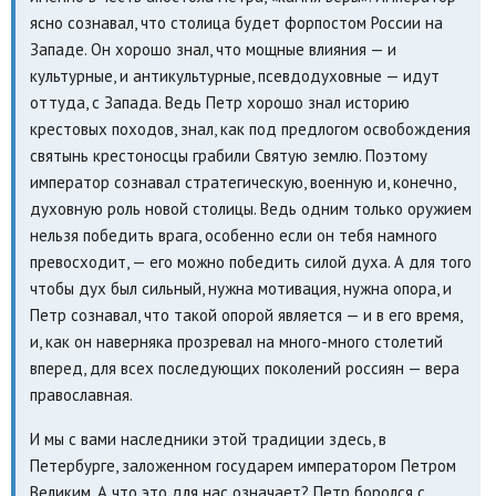
ясно сознавал, что столица будет форпостом России на
Западе. Он хорошо знал, что мощные влияния — и
культурные, и антикультурные, псевдодуховные — идут
оттуда, с Запада. Ведь Петр хорошо знал историю
крестовых походов, знал, как под предлогом освобождения
святынь крестоносцы грабили Святую землю. Поэтому
император сознавал стратегическую, военную и, конечно,
духовную роль новой столицы. Ведь одним только оружием
нельзя победить врага, особенно если он тебя намного
превосходит, — его можно победить силой духа. А для того
чтобы дух был сильный, нужна мотивация, нужна опора, и
Петр сознавал, что такой опорой является — и в его время,
и, как он наверняка прозревал на много-много столетий
вперед, для всех последующих поколений россиян — вера
православная.
И мы с вами наследники этой традиции здесь, в
Петербурге, заложенном государем императором Петром
Великим. А что это для нас означает? Петр боролся с