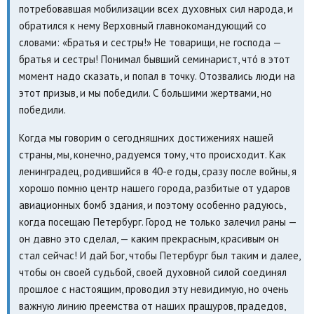
потребовавшая мобилизации всех духовных сил народа, и
обратился к нему Верховный главнокомандующий со
словами: «Братья и сестры!» Не товарищи, не господа —
братья и сестры! Понимал бывший семинарист, чтó в этот
момент надо сказать, и попал в точку. Отозвались люди на
этот призыв, и мы победили. С большими жертвами, но
победили.
Когда мы говорим о сегодняшних достижениях нашей
страны, мы, конечно, радуемся тому, что происходит. Как
ленинградец, родившийся в 40-е годы, сразу после войны, я
хорошо помню центр нашего города, разбитые от ударов
авиационных бомб здания, и поэтому особенно радуюсь,
когда посещаю Петербург. Город не только залечил раны —
он давно это сделал, — каким прекрасным, красивым он
стал сейчас! И дай Бог, чтобы Петербург был таким и далее,
чтобы он своей судьбой, своей духовной силой соединял
прошлое с настоящим, проводил эту невидимую, но очень
важную линию преемства от наших пращуров, прадедов,