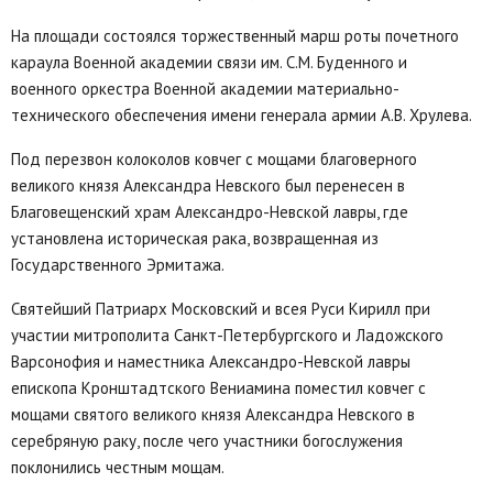
На площади состоялся торжественный марш роты почетного
караула Военной академии связи им. С.М. Буденного и
военного оркестра Военной академии материально-
технического обеспечения имени генерала армии А.В. Хрулева.
Под перезвон колоколов ковчег с мощами благоверного
великого князя Александра Невского был перенесен в
Благовещенский храм Александро-Невской лавры, где
установлена историческая рака, возвращенная из
Государственного Эрмитажа.
Святейший Патриарх Московский и всея Руси Кирилл при
участии митрополита Санкт-Петербургского и Ладожского
Варсонофия и наместника Александро-Невской лавры
епископа Кронштадтского Вениамина поместил ковчег с
мощами святого великого князя Александра Невского в
серебряную раку, после чего участники богослужения
поклонились честным мощам.