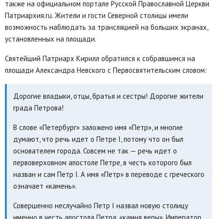
также на официальном портале Русской Православной Церкви
Патриархия.ru. Жители и гости Северной столицы имели
возможность наблюдать за трансляцией на больших экранах,
установленных на площади.
Святейший Патриарх Кирилл обратился к собравшимся на
площади Александра Невского с Первосвятительским словом:
Дорогие владыки, отцы, братья и сестры! Дорогие жители
града Петрова!
В слове «Петербург» заложено имя «Петр», и многие
думают, что речь идет о Петре I, потому что он был
основателем города. Совсем не так — речь идет о
первоверховном апостоле Петре, в честь которого был
назван и сам Петр I. А имя «Петр» в переводе с греческого
означает «камень».
Совершенно неслучайно Петр I назвал новую столицу
именно в честь апостола Петра, «камня веры». Император