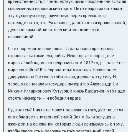
преемственность с предшествующими поколениями. Создав
современный европейский город, Петр направил на Запад
эту духовную силу, полученную через преемство, в
надежде на то, что Русь навсегда останется православной,
духовно сильной, политически и экономически
независимой.
С тех пор многое произошло. Страна наша претерпела
страшные катаклизмы, войны. Некоторые говорят, две
мировые войны, но это неправильно. А 1812 год — разве не
мировая война? Вся Европа, объединенная Наполеоном,
двинулась на Россию, чтобы ликвидировать эту силу. И
хорошо сознавали и государь император Александр I, и
Михаил Илларионович Кутузов, и князь Багратион, что надо
стоять насмерть — и победили врага.
Ну, а затем? Ничто не может разрушить государство, если
оно обладает внутренней силой. Вот и были запущены
лжеидеи, на основании которых люди призывались к тому,
чтобы свергнуть и разрушить государственный строй.