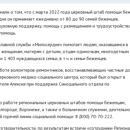
знали о том, что с марта 2022 года церковный штаб помощи бе
дня он принимает ежедневно от 80 до 90 семей беженцев.
уховную поддержку, помощь с размещением и трудоустройств
 помощь.
славной службы «Милосердие» помогает людям, оказавшимся в
ым женщинам, матерям с детьми, отцам-одиночкам, многодетным
и 1 403 нуждающихся семьи, в т.ч. и семьи беженцев.
аботе волонтеров-ремонтников, восстанавливающих частные д
ерковного медико-социального центра, который был открыт в
ителя Алексия при поддержке Синодального отдела по
 о работе региональных церковных штабов помощи беженцам,
елгороде, Воронеже, а также о больничном служении, деятельн
 горячей линии социальной помощи: 8 (800) 70-70-222.
отворительности, по результатам встречи «сотрудники Регион