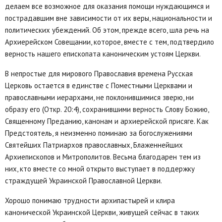
делаем все возможное для оказания помощи нуждающимся и
пострадавшим вне зависимости от их веры, национальности и
политических убеждений. Об этом, прежде всего, шла речь на
Архиерейском Совещании, которое, вместе с тем, подтвердило
верность нашего епископата каноническим устоям Церкви.
В непростые для мирового Православия времена Русская
Церковь остается в единстве с Поместными Церквами и
православными иерархами, не поклонившимися зверю, ни
образу его (Откр. 20:4), сохранившими верность Слову Божию,
Священному Преданию, канонам и архиерейской присяге. Как
Предстоятель, я неизменно поминаю за богослужениями
Святейших Патриархов православных, Блаженнейших
Архиепископов и Митрополитов. Весьма благодарен тем из
них, кто вместе со мной открыто выступает в поддержку
страждущей Украинской Православной Церкви.
Хорошо понимаю трудности архипастырей и клира
канонической Украинской Церкви, живущей сейчас в таких