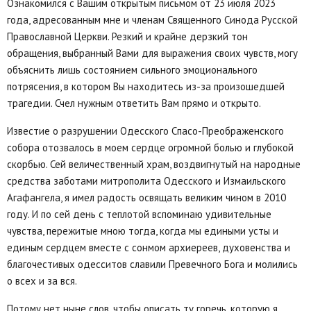
Ознакомился с Вашим открытым письмом от 23 июля 2023
года, адресованным мне и членам Священного Синода Русской
Православной Церкви. Резкий и крайне дерзкий тон
обращения, выбранный Вами для выражения своих чувств, могу
объяснить лишь состоянием сильного эмоционального
потрясения, в котором Вы находитесь из-за произошедшей
трагедии. Счел нужным ответить Вам прямо и открыто.
Известие о разрушении Одесского Спасо-Преображенского
собора отозвалось в моем сердце огромной болью и глубокой
скорбью. Сей величественный храм, воздвигнутый на народные
средства заботами митрополита Одесского и Измаильского
Агафангела, я имел радость освящать великим чином в 2010
году. И по сей день с теплотой вспоминаю удивительные
чувства, пережитые мною тогда, когда мы едиными усты и
единым сердцем вместе с сонмом архиереев, духовенства и
благочестивых одесситов славили Превечного Бога и молились
о всех и за вся.
Потому нет ныне слов, чтобы описать ту горечь, которую я