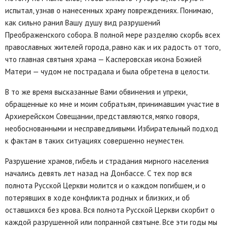
испытал, узнав о нанесенных храму повреждениях. Понимаю,
как сильно ранил Вашу душу вид разрушений
Преображенского собора. В полной мере разделяю скорбь всех
православных жителей города, равно как и их радость от того,
что главная святыня храма — Касперовская икона Божией
Матери — чудом не пострадала и была обретена в целости.
В то же время высказанные Вами обвинения и упреки,
обращенные ко мне и моим собратьям, принимавшим участие в
Архиерейском Совещании, представляются, мягко говоря,
необоснованными и несправедливыми. Избирательный подход
к фактам в таких ситуациях совершенно неуместен.
Разрушение храмов, гибель и страдания мирного населения
начались девять лет назад на Донбассе. С тех пор вся
полнота Русской Церкви молится и о каждом погибшем, и о
потерявших в ходе конфликта родных и близких, и об
оставшихся без крова. Вся полнота Русской Церкви скорбит о
каждой разрушенной или попранной святыне. Все эти годы мы