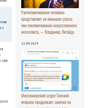
ола».
Расчеловечивание человека
представляет не меньшую угрозу,
отив
чем очеловечивание искусственного
и с
интеллекта, — Владимир Легойда
12.04.2024
ся
я
, где
Миссионерский отдел Томской
здела
епархии продолжает занятия по