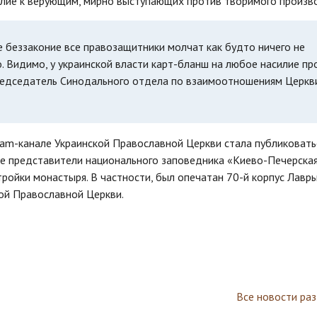
илие к верующим, мирно выступающих против творимого произв
 беззаконие все правозащитники молчат как будто ничего не
. Видимо, у украинской власти карт-бланш на любое насилие пр
редседатель Синодального отдела по взаимоотношениям Церкв
ram-канале Украинской Православной Церкви стала публиковать
ре представители национального заповедника «Киево-Печерска
ойки монастыря. В частности, был опечатан 70-й корпус Лавры
ой Православной Церкви.
Все новости ра