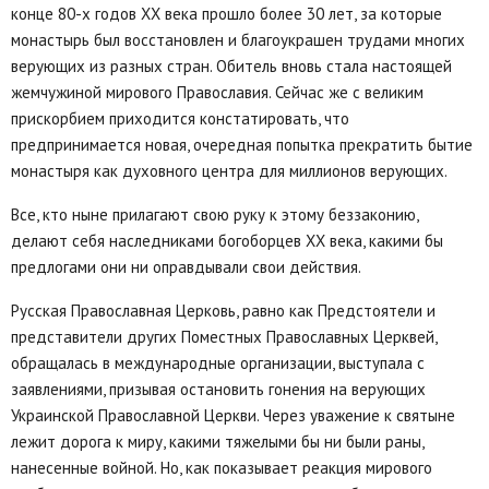
конце 80-х годов XX века прошло более 30 лет, за которые
монастырь был восстановлен и благоукрашен трудами многих
верующих из разных стран. Обитель вновь стала настоящей
жемчужиной мирового Православия. Сейчас же с великим
прискорбием приходится констатировать, что
предпринимается новая, очередная попытка прекратить бытие
монастыря как духовного центра для миллионов верующих.
Все, кто ныне прилагают свою руку к этому беззаконию,
делают себя наследниками богоборцев XX века, какими бы
предлогами они ни оправдывали свои действия.
Русская Православная Церковь, равно как Предстоятели и
представители других Поместных Православных Церквей,
обращалась в международные организации, выступала с
заявлениями, призывая остановить гонения на верующих
Украинской Православной Церкви. Через уважение к святыне
лежит дорога к миру, какими тяжелыми бы ни были раны,
нанесенные войной. Но, как показывает реакция мирового