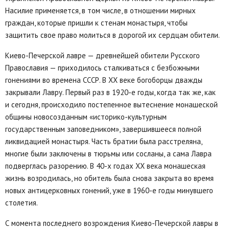
Насилие применяется, в том числе, в отношении мирных
граждан, которые пришли к стенам монастыря, чтобы
защитить свое право молиться в дорогой их сердцам обители.
Киево-Печерской лавре — древнейшей обители Русского
Православия — приходилось сталкиваться с безбожными
гонениями во времена СССР. В XX веке богоборцы дважды
закрывали Лавру. Первый раз в 1920-е годы, когда так же, как
и сегодня, происходило постепенное вытеснение монашеской
общины новосозданным «историко-культурным
государственным заповедником», завершившееся полной
ликвидацией монастыря. Часть братии была расстреляна,
многие были заключены в тюрьмы или сосланы, а сама Лавра
подверглась разорению. В 40-х годах XX века монашеская
жизнь возродилась, но обитель была снова закрыта во время
новых антицерковных гонений, уже в 1960-е годы минувшего
столетия.
С момента последнего возрождения Киево-Печерской лавры в