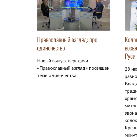
Православный взгляд: про
Коло
одиночество
возв
Руси
Новый выпуск передачи
«Православный взгляд» посвящен
28 ию
теме одиночества.
равно
Влад
тради
храм
митро
звон
колок
Креще
мину