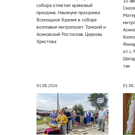
10 ав
собора отметил храмовый
Смол
праздник. Накануне праздника
Матер
Всенощное бдение в соборе
митро
возглавил митрополит Томский и
Асино
Асиновский Ростислав. Церковь
Колпа
Христова
Филар
от с.
Шегар
так
01.08.2026
01.08