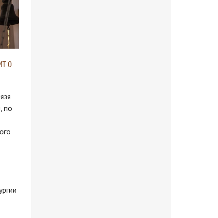
т о
нязя
, по
ого
ургии