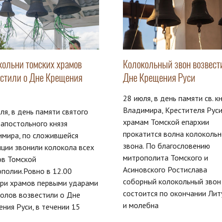
кольни томских храмов
Колокольный звон возвести
естили о Дне Крещения
Дне Крещения Руси
28 июля, в день памяти св. к
Владимира, Крестителя Руси
ля, в день памяти святого
храмам Томской епархии
апостольного князя
прокатится волна колокольн
имира, по сложившейся
звона. По благословению
ции звонили колокола всех
митрополита Томского и
ов Томской
Асиновского Ростислава
полии.Ровно в 12.00
соборный колокольный звон
ари храмов первыми ударами
состоится по окончании Лит
олов возвестили о Дне
и молебна
ния Руси, в течении 15
т