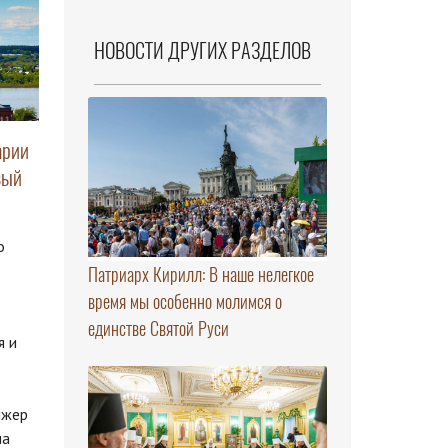
НОВОСТИ ДРУГИХ РАЗДЕЛОВ
арии
вый
о
Патриарх Кирилл: В наше нелегкое
время мы особенно молимся о
единстве Святой Руси
я и
ижер
ма