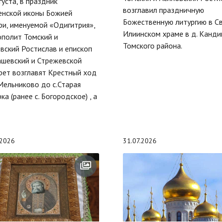
густа, в праздник
возглавил праздничную
енской иконы Божией
Божественную литургию в С
и, именуемой «Одигитрия»,
Илиинском храме в д. Канди
полит Томский и
Томского района.
вский Ростислав и епископ
шевский и Стрежевской
ет возглавят Крестный ход
 Мельниково до с.Старая
ка (ранее с. Богородское) , а
.2026
31.07.2026