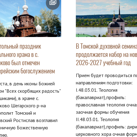
тольный праздник
В Томской духовной семин
льного храма в с.
продолжается набор на но
ково был отмечен
2026-2027 учебный год
ерейским богослужением
Прием будет проводиться п
направлениям подготовки:
уста, в день иконы Божией
I.48.03.01. Теология
и "Всех скорбящих радость"
(бакалавриат),профиль:
ошиками), в храме с.
православная теология очна
ково Шегарского р-на
заочная формы обучения
полит Томский и
II.48.03.01. Теология
вский Ростислав возглавил
(бакалавриат),профиль: дир
дничную Божественную
церковного хора очная фор
гию.