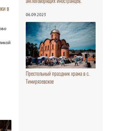
англоговорящих иностранцев.
ки в
06.09.2023
ово
ликой
Престольный праздник храма в с.
Тимирязевское