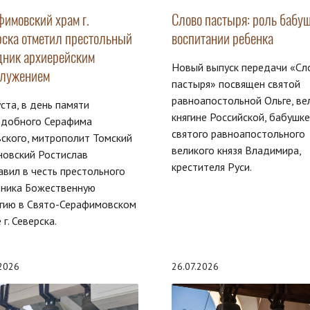
фимовский храм г.
Слово пастыря: роль бабуш
рска отметил престольный
воспитании ребенка
дник архиерейским
Новый выпуск передачи «Сл
служением
пастыря» посвящен святой
равноапостольной Ольге, ве
уста, в день памяти
княгине Российской, бабушке
одобного Серафима
святого равноапостольного
ского, митрополит Томский
великого князя Владимира,
новский Ростислав
крестителя Руси.
авил в честь престольного
дника Божественную
гию в Свято-Серафимовском
 г. Северска.
.2026
26.07.2026