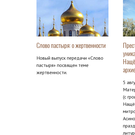
Слово пастыря: о жертвенности
Прес
уника
Новый выпуск передачи «Слово
Нащё
пастыря» посвящен теме
архи
жертвенности.
5 авг
Матер
(с гр
Нащё
митро
Асино
праз
литур