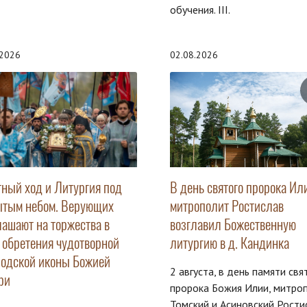
обучения. III.
.2026
02.08.2026
тный ход и Литургия под
В день святого пророка Ил
ытым небом. Верующих
митрополит Ростислав
лашают на торжества в
возглавил Божественную
ь обретения чудотворной
литургию в д. Кандинка
родской иконы Божией
2 августа, в день памяти свя
ри
пророка Божия Илии, митро
Томский и Асиновский Рости