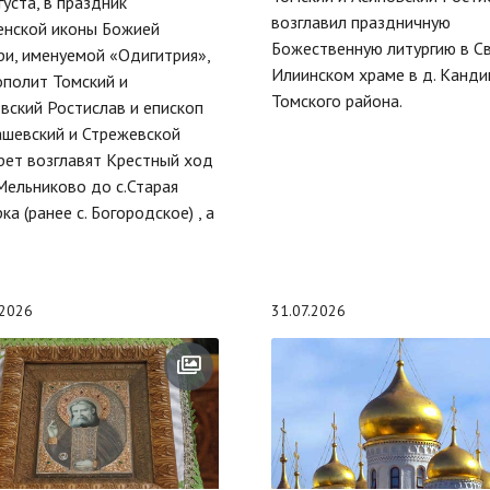
густа, в праздник
возглавил праздничную
енской иконы Божией
Божественную литургию в С
и, именуемой «Одигитрия»,
Илиинском храме в д. Канди
полит Томский и
Томского района.
вский Ростислав и епископ
шевский и Стрежевской
ет возглавят Крестный ход
 Мельниково до с.Старая
ка (ранее с. Богородское) , а
.2026
31.07.2026