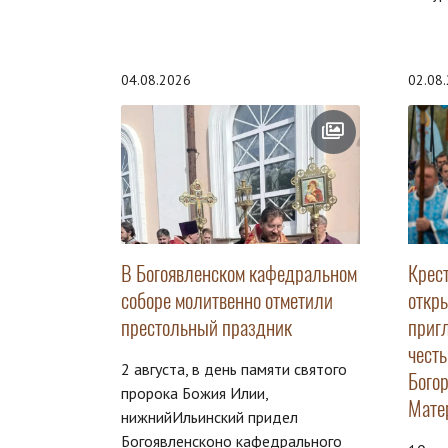
04.08.2026
02.08
В Богоявленском кафедральном
Крес
соборе молитвенно отметили
откр
престольный праздник
приг
чест
2 августа, в день памяти святого
Бого
пророка Божия Илии,
Мате
нижнийИльинский придел
Богоявленсконо кафедрального