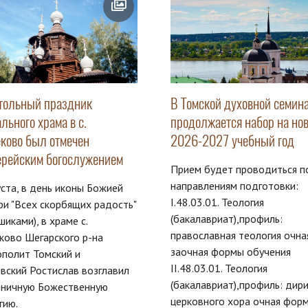
тольный праздник
В Томской духовной семин
льного храма в с.
продолжается набор на но
ково был отмечен
2026-2027 учебный год
ерейским богослужением
Прием будет проводиться п
направлениям подготовки:
уста, в день иконы Божией
I.48.03.01. Теология
и "Всех скорбящих радость"
(бакалавриат),профиль:
ошиками), в храме с.
православная теология очна
ково Шегарского р-на
заочная формы обучения
полит Томский и
II.48.03.01. Теология
вский Ростислав возглавил
(бакалавриат),профиль: дир
дничную Божественную
церковного хора очная фор
гию.