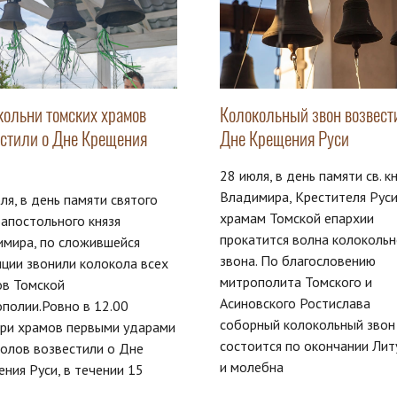
кольни томских храмов
Колокольный звон возвести
естили о Дне Крещения
Дне Крещения Руси
28 июля, в день памяти св. к
Владимира, Крестителя Руси
ля, в день памяти святого
храмам Томской епархии
апостольного князя
прокатится волна колокольн
имира, по сложившейся
звона. По благословению
ции звонили колокола всех
митрополита Томского и
ов Томской
Асиновского Ростислава
полии.Ровно в 12.00
соборный колокольный звон
ари храмов первыми ударами
состоится по окончании Лит
олов возвестили о Дне
и молебна
ния Руси, в течении 15
т