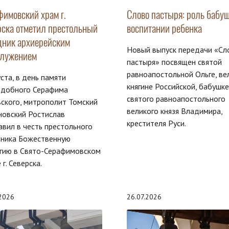
фимовский храм г.
Слово пастыря: роль бабуш
рска отметил престольный
воспитании ребенка
дник архиерейским
Новый выпуск передачи «Сл
служением
пастыря» посвящен святой
равноапостольной Ольге, ве
уста, в день памяти
княгине Российской, бабушке
одобного Серафима
святого равноапостольного
ского, митрополит Томский
великого князя Владимира,
новский Ростислав
крестителя Руси.
авил в честь престольного
дника Божественную
гию в Свято-Серафимовском
 г. Северска.
.2026
26.07.2026