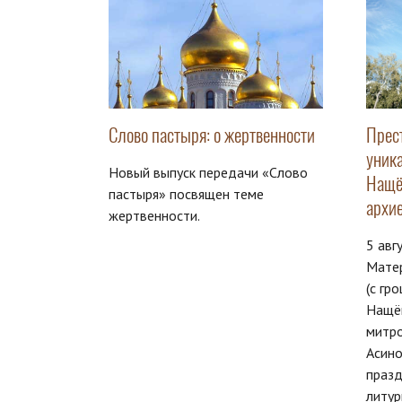
Слово пастыря: о жертвенности
Прес
уника
Новый выпуск передачи «Слово
Нащё
пастыря» посвящен теме
архи
жертвенности.
5 авг
Матер
(с гр
Нащё
митро
Асино
праз
литур