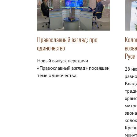
Православный взгляд: про
Коло
одиночество
возв
Руси
Новый выпуск передачи
«Православный взгляд» посвящен
28 ию
теме одиночества.
равно
Влад
тради
храм
митро
звон
колок
Креще
мину