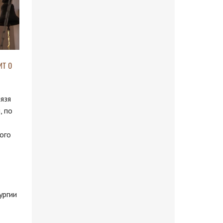
т о
нязя
, по
ого
ургии