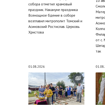
10 ав
собора отметил храмовый
Смол
праздник. Накануне праздника
Матер
Всенощное бдение в соборе
митро
возглавил митрополит Томский и
Асино
Асиновский Ростислав. Церковь
Колпа
Христова
Филар
от с.
Шегар
так
01.08.2026
01.08