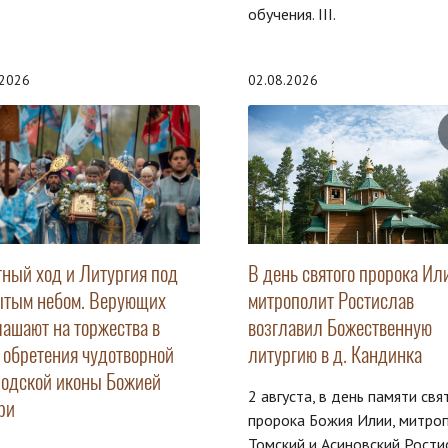
обучения. III.
.2026
02.08.2026
тный ход и Литургия под
В день святого пророка Ил
ытым небом. Верующих
митрополит Ростислав
лашают на торжества в
возглавил Божественную
ь обретения чудотворной
литургию в д. Кандинка
родской иконы Божией
2 августа, в день памяти свя
ри
пророка Божия Илии, митро
Томский и Асиновский Рости