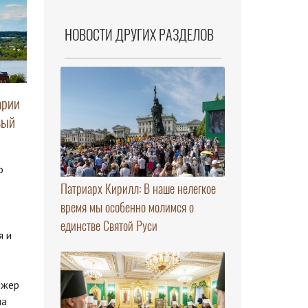
НОВОСТИ ДРУГИХ РАЗДЕЛОВ
арии
вый
о
Патриарх Кирилл: В наше нелегкое
время мы особенно молимся о
единстве Святой Руси
я и
ижер
ма