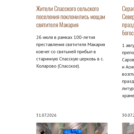
Жители Спасского сельского
Сера
поселения поклонились мощам
Севе
святителя Макария
праз
бого
26 июля в рамках 100-летия
преставления святителя Макария
1 авг
ковчег со святыней прибыл в
преп
старинную Спасскую церковь в с.
Саров
Коларово (Спасское).
и Аси
возгл
праз
литур
храме
31.07.2026
30.07