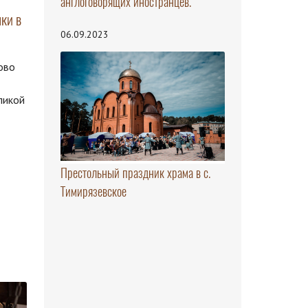
англоговорящих иностранцев.
ки в
06.09.2023
ово
ликой
Престольный праздник храма в с.
Тимирязевское