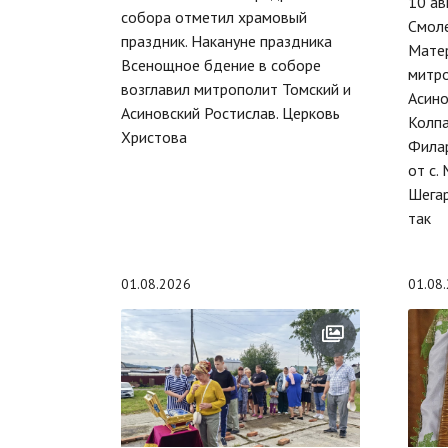
10 ав
собора отметил храмовый
Смол
праздник. Накануне праздника
Матер
Всенощное бдение в соборе
митро
возглавил митрополит Томский и
Асино
Асиновский Ростислав. Церковь
Колпа
Христова
Филар
от с.
Шегар
так
01.08.2026
01.08