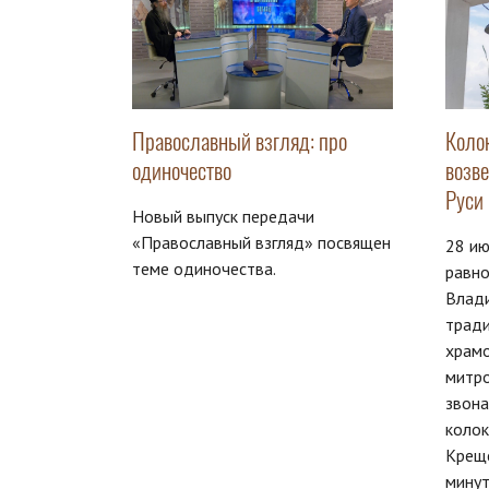
Православный взгляд: про
Коло
одиночество
возв
Руси
Новый выпуск передачи
«Православный взгляд» посвящен
28 ию
теме одиночества.
равно
Влад
тради
храм
митро
звон
колок
Креще
мину