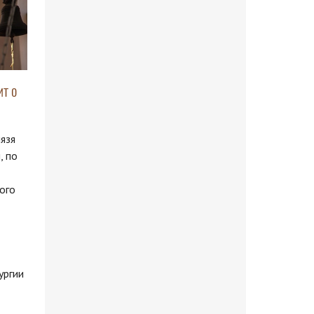
т о
нязя
, по
ого
ургии