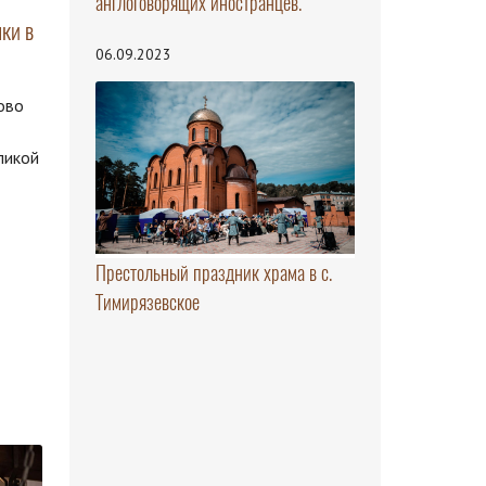
англоговорящих иностранцев.
ки в
06.09.2023
ово
ликой
Престольный праздник храма в с.
Тимирязевское