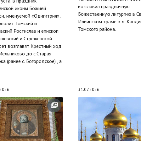
густа, в праздник
возглавил праздничную
енской иконы Божией
Божественную литургию в С
и, именуемой «Одигитрия»,
Илиинском храме в д. Канди
полит Томский и
Томского района.
вский Ростислав и епископ
шевский и Стрежевской
ет возглавят Крестный ход
 Мельниково до с.Старая
ка (ранее с. Богородское) , а
.2026
31.07.2026