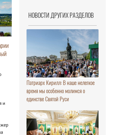
НОВОСТИ ДРУГИХ РАЗДЕЛОВ
арии
вый
о
Патриарх Кирилл: В наше нелегкое
время мы особенно молимся о
единстве Святой Руси
я и
ижер
ма