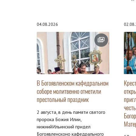
04.08.2026
02.08
В Богоявленском кафедральном
Крес
соборе молитвенно отметили
откр
престольный праздник
приг
чест
2 августа, в день памяти святого
Бого
пророка Божия Илии,
Мате
нижнийИльинский придел
Богоявленсконо кафедрального