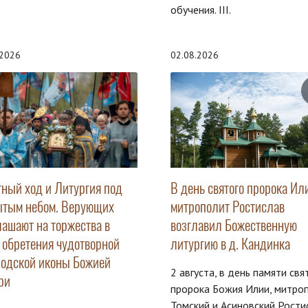
обучения. III.
.2026
02.08.2026
тный ход и Литургия под
В день святого пророка Ил
ытым небом. Верующих
митрополит Ростислав
лашают на торжества в
возглавил Божественную
ь обретения чудотворной
литургию в д. Кандинка
родской иконы Божией
2 августа, в день памяти свя
ри
пророка Божия Илии, митро
Томский и Асиновский Рости