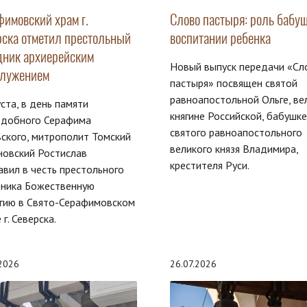
фимовский храм г.
Слово пастыря: роль бабуш
рска отметил престольный
воспитании ребенка
дник архиерейским
Новый выпуск передачи «Сл
служением
пастыря» посвящен святой
равноапостольной Ольге, ве
уста, в день памяти
княгине Российской, бабушке
одобного Серафима
святого равноапостольного
ского, митрополит Томский
великого князя Владимира,
новский Ростислав
крестителя Руси.
авил в честь престольного
дника Божественную
гию в Свято-Серафимовском
 г. Северска.
.2026
26.07.2026