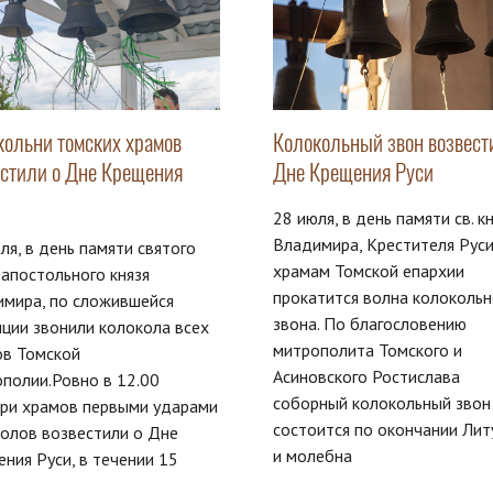
кольни томских храмов
Колокольный звон возвести
естили о Дне Крещения
Дне Крещения Руси
28 июля, в день памяти св. к
Владимира, Крестителя Руси
ля, в день памяти святого
храмам Томской епархии
апостольного князя
прокатится волна колокольн
имира, по сложившейся
звона. По благословению
ции звонили колокола всех
митрополита Томского и
ов Томской
Асиновского Ростислава
полии.Ровно в 12.00
соборный колокольный звон
ари храмов первыми ударами
состоится по окончании Лит
олов возвестили о Дне
и молебна
ния Руси, в течении 15
т