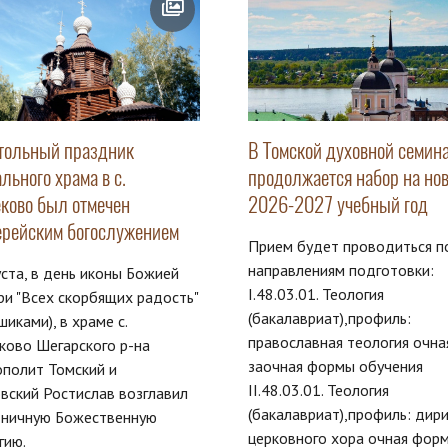
тольный праздник
В Томской духовной семин
льного храма в с.
продолжается набор на но
ково был отмечен
2026-2027 учебный год
ерейским богослужением
Прием будет проводиться п
направлениям подготовки:
уста, в день иконы Божией
I.48.03.01. Теология
и "Всех скорбящих радость"
(бакалавриат),профиль:
ошиками), в храме с.
православная теология очна
ково Шегарского р-на
заочная формы обучения
полит Томский и
II.48.03.01. Теология
вский Ростислав возглавил
(бакалавриат),профиль: дир
дничную Божественную
церковного хора очная фор
гию.