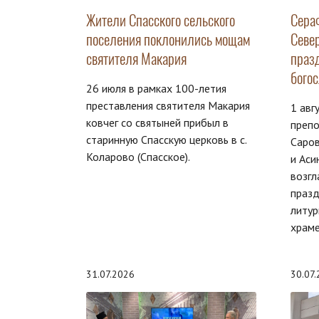
Жители Спасского сельского
Сера
поселения поклонились мощам
Севе
святителя Макария
праз
бого
26 июля в рамках 100-летия
преставления святителя Макария
1 авг
ковчег со святыней прибыл в
преп
старинную Спасскую церковь в с.
Саров
Коларово (Спасское).
и Аси
возгл
праз
литур
храме
31.07.2026
30.07