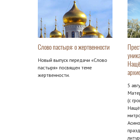
Слово пастыря: о жертвенности
Прес
уника
Новый выпуск передачи «Слово
Нащё
пастыря» посвящен теме
архи
жертвенности.
5 авг
Матер
(с гр
Нащё
митро
Асино
праз
литур