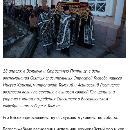
18 апреля, в Великую и Страстную Пятницу, в день
воспоминания Святых спасительных Страстей Господа нашего
Иисуса Христа, митрополит Томский и Асиновский Ростислав
возглавил великую вечерню с выносом святой Плащаницы и
утреню с чином погребения Спасителя в Богоявленском
кафедральном соборе г. Томска.
Его Высокопреосвященству сослужило духовенство собора.
Богослужебные песноепния исполнили архиерейский хор и хор