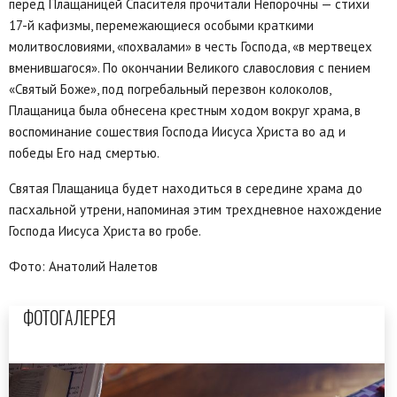
перед Плащаницей Спасителя прочитали Непорочны — стихи
17-й кафизмы, перемежающиеся особыми краткими
молитвословиями, «похвалами» в честь Господа, «в мертвецех
вменившагося». По окончании Великого славословия с пением
«Святый Боже», под погребальный перезвон колоколов,
Плащаница была обнесена крестным ходом вокруг храма, в
воспоминание сошествия Господа Иисуса Христа во ад и
победы Его над смертью.
Святая Плащаница будет находиться в середине храма до
пасхальной утрени, напоминая этим трехдневное нахождение
Господа Иисуса Христа во гробе.
Фото: Анатолий Налетов
ФОТОГАЛЕРЕЯ