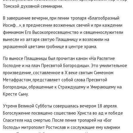
Томской духовной семинарии.
В завершение вечерни, при пении тропаря «Благообразный
Иосиф...», в преднесении возженных свечей и при каждении
фимиамом Его Высокопреосвященство и священнослужители
вынесли из алтаря святую Плащаницу и возложили на
украшенной цветами гробнице в центре храма.
По выносе Плащаницы был прочитан канон «На Распятие
Господне и на плач Пресвятой Богородицы». Это умилительное
произведение, составленное в Х веке святым Симеоном
Метафрастом, представляет собой слова Пресвятой
Богородицы, обращенные к Страждущему и Умирающему на
Кресте Сыну.
Утреня Великой Субботы совершалась вечером 18 апреля.
Богослужение посвящено сошествию Христа во ад и победе
Спасителя над смертью. После пения тропарей на «Бог
Господь» митрополит Ростислав и сослужащие ему клирики