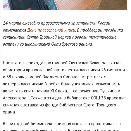
14 марта ежегодно православными христианами России
отмечается
День православной книги
. В преддверии праздника
священники Свято-Троицкой церкви провели тематические
встречи со школьниками Октябрьского района.
Настоятель прихода протоиерей Святослав Зулин рассказал
об истории православной книги шестиклассникам 26 гимназии
и 38 школы, а иерей Владимир Смирнов встретился с
четвероклассниками. У ребят была уникальная возможность
полистать книги начала XIX века, — современниц Пушкина и
Александра I. Также в эти дни в библиотеке СОШ 38 проходит
книжная выставка из фонда библиотеки Свято-Троицкого
храма.
В приходской библиотеке книжная выставка проходила всю
вторую седмицу Великого Поста. В воскресенье беседу для