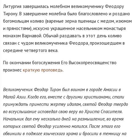
Литургия завершилась молебном великомученику Феодору
Тирону. В завершение молебна было благословлено и роздано
богомольцам коливо (вареные зерна пшеницы с медом, изюмом
и пряностями), искусно украшенное насельником монастыря
монахом Варнавой. Обычай раздавать в этот день коливо
связан с чудом великомученика Феодора, произошедшем в
середине четвертого века.
По окончании богослужения Его Высокопреосвященство
произнес
краткую проповедь
.
Великомученик Феодор Тирон был воином в городе Амасии в
Малой Азии. Когда его, вместе с другими христианами, стали
принуждать принести жертву идолам, святой Феодор твердо
во всеуслышание исповедал свою веру во Христа Спасителя.
Начальник дал ему несколько дней на размышление, во время
которых cвятой Феодор усиленно молился. После этого его
обвинили в поджоге языческого храма и бросили в темницу на