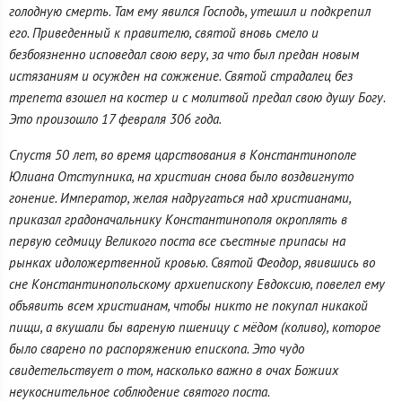
голодную смерть. Там ему явился Господь, утешил и подкрепил
его. Приведенный к правителю, cвятой вновь смело и
безбоязненно исповедал свою веру, за что был предан новым
истязаниям и осужден на сожжение. Святой страдалец без
трепета взошел на костер и с молитвой предал свою душу Богу.
Это произошло 17 февраля 306 года.
Спустя 50 лет, во время царствования в Константинополе
Юлиана Отступника, на христиан снова было воздвигнуто
гонение. Император, желая надругаться над христианами,
приказал градоначальнику Константинополя окроплять в
первую седмицу Великого поста все съестные припасы на
рынках идоложертвенной кровью. Святой Феодор, явившись во
сне Константинопольскому архиепископу Евдоксию, повелел ему
объявить всем христианам, чтобы никто не покупал никакой
пищи, а вкушали бы вареную пшеницу с мёдом (коливо), которое
было сварено по распоряжению епископа. Это чудо
свидетельствует о том, насколько важно в очах Божиих
неукоснительное соблюдение святого поста.