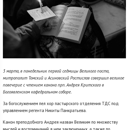
3 марта, в понедельник первой седмицы Великого поста,
митрополит Томский и Асиновский Ростислав совершил великое
повечерие с чтением канона прп. Андрея Критского в
Богоявленском кафедральном соборе.
За богослужением пел хор пастырского отделения ТДС под
управлением регента Никиты Панкратьева.
Канон преподобного Андрея назван Великим по множеству
мыслей и воспоминаний, в нем заключенных, а также по