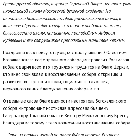
древнерусской обители, в Троице-Сергиевой Лавре, иконописцами
иконописной школы Московской духовной академии. На
иконостасе Богоявленского придела располагаются иконы, в
качестве образцов для которых иконописцы брали по моему
благословению иконы, написанные преподобным Андреем
Рублёвым и его сотрудником преподобным Даниилом Чёрным.
Поздравив всех присутствующих с наступившим 240-летием
Богоявленского кафедрального собора, митрополит Ростислав
поблагодарил всех, кто трудился и трудится на благо Церкви,
кто внёс свой вклад в восстановление собора, открытию и
развитию воскресной школы, социального служения,
церковного пения, благоукрашения собора и т.п.
Отдельные слова благодарности настоятель Богоявленского
собора митропоилит Ростислав адресовал бывшему
Губернатору Томской области Виктору Мельхиоровичу Крессу,
благодаря которому стало возможным восстановление собора.
— Одна из первых наград по праву будет вручена Виктору