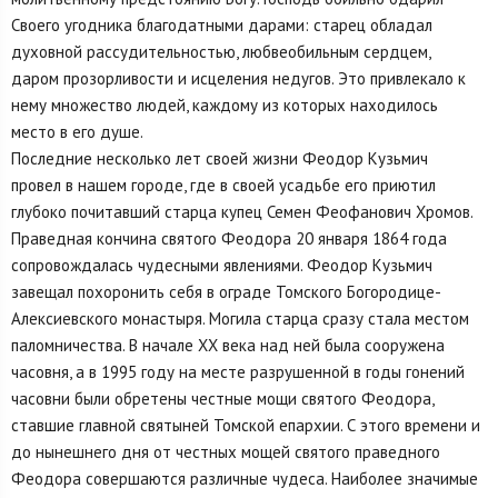
Своего угодника благодатными дарами: старец обладал
духовной рассудительностью, любвеобильным сердцем,
даром прозорливости и исцеления недугов. Это привлекало к
нему множество людей, каждому из которых находилось
место в его душе.
Последние несколько лет своей жизни Феодор Кузьмич
провел в нашем городе, где в своей усадьбе его приютил
глубоко почитавший старца купец Семен Феофанович Хромов.
Праведная кончина святого Феодора 20 января 1864 года
сопровождалась чудесными явлениями. Феодор Кузьмич
завещал похоронить себя в ограде Томского Богородице-
Алексиевского монастыря. Могила старца сразу стала местом
паломничества. В начале XX века над ней была сооружена
часовня, а в 1995 году на месте разрушенной в годы гонений
часовни были обретены честные мощи святого Феодора,
ставшие главной святыней Томской епархии. С этого времени и
до нынешнего дня от честных мощей святого праведного
Феодора совершаются различные чудеса. Наиболее значимые