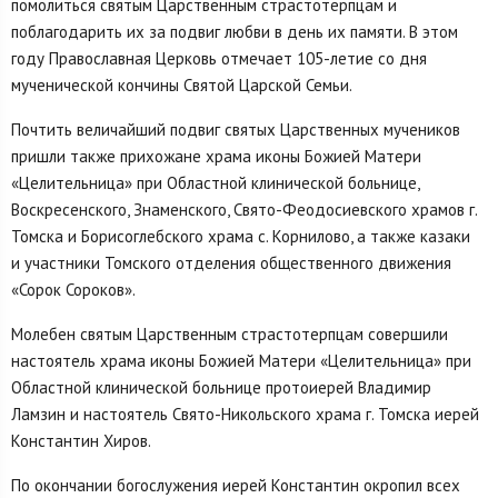
помолиться святым Царственным страстотерпцам и
поблагодарить их за подвиг любви в день их памяти. В этом
году Православная Церковь отмечает 105-летие со дня
мученической кончины Святой Царской Семьи.
Почтить величайший подвиг святых Царственных мучеников
пришли также прихожане храма иконы Божией Матери
«Целительница» при Областной клинической больнице,
Воскресенского, Знаменского, Свято-Феодосиевского храмов г.
Томска и Борисоглебского храма с. Корнилово, а также казаки
и участники Томского отделения общественного движения
«Сорок Сороков».
Молебен святым Царственным страстотерпцам совершили
настоятель храма иконы Божией Матери «Целительница» при
Областной клинической больнице протоиерей Владимир
Ламзин и настоятель Свято-Никольского храма г. Томска иерей
Константин Хиров.
По окончании богослужения иерей Константин окропил всех