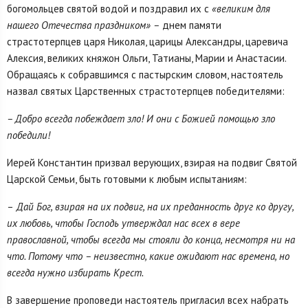
богомольцев святой водой и поздравил их с
«великим для
нашего Отечества праздником» –
днем памяти
страстотерпцев царя Николая, царицы Александры, царевича
Алексия, великих княжон Ольги, Татианы, Марии и Анастасии.
Обращаясь к собравшимся с пастырским словом, настоятель
назвал святых Царственных страстотерпцев победителями:
– Добро всегда побеждает зло! И они с Божией помощью зло
победили!
Иерей Константин призвал верующих, взирая на подвиг Святой
Царской Семьи, быть готовыми к любым испытаниям:
–
Дай Бог, взирая на их подвиг, на их преданность друг ко другу,
их любовь, чтобы Господь утверждал нас всех в вере
православной, чтобы всегда мы стояли до конца, несмотря ни на
что. Потому что – неизвестно, какие ожидают нас времена, но
всегда нужно избирать Крест.
В завершение проповеди настоятель пригласил всех набрать