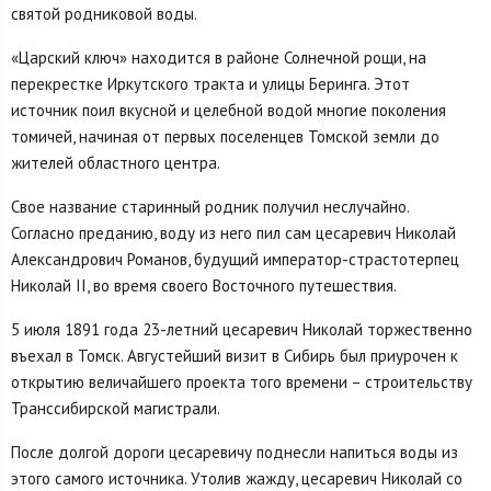
святой родниковой воды.
«Царский ключ» находится в районе Солнечной рощи, на
перекрестке Иркутского тракта и улицы Беринга. Этот
источник поил вкусной и целебной водой многие поколения
томичей, начиная от первых поселенцев Томской земли до
жителей областного центра.
Свое название старинный родник получил неслучайно.
Согласно преданию, воду из него пил сам цесаревич Николай
Александрович Романов, будущий император-страстотерпец
Николай II, во время своего Восточного путешествия.
5 июля 1891 года 23-летний цесаревич Николай торжественно
въехал в Томск. Августейший визит в Сибирь был приурочен к
открытию величайшего проекта того времени – строительству
Транссибирской магистрали.
После долгой дороги цесаревичу поднесли напиться воды из
этого самого источника. Утолив жажду, цесаревич Николай со