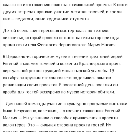
классы по изготовлению полотна с символикой проекта. В них и
других встречах приняли участие десятки томичей, и среди
них — педагоги, юные художники, студенты.
Детей очень заинтересовал мастер-класс по технике
«изонить», который провела педагог-катехизатор прихода
храма святителя Феодосия Черниговского Мария Маслич.
В Церковно-историческом музее в течение трёх дней иерей
Евгений знакомил томичей и коллег из Красноярского края с
виртуальной реконструкцией монастырской усадьбы. 19
октября за круглым столом коллеги поделились опытом
реализации своих проектов. В последний день поездки он
провёл для гостей экскурсию по музею истории обители.
- Для нашей команды участие в культурно программе выставки
было, безусловно, полезным, — отмечает священник Евгений
Маслич. — Мы услышали о способах привлечения в проекты
волонтёров. Это — сильная сторона проекта гостей. Им
удалось привлечь огромную аудиторию к его реализации.