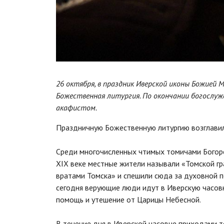
26 октября, в праздник Иверской иконы Божией 
Божественная литургия. По окончании богослуж
акафистом.
Праздничную Божественную литургию возглавил
Среди многочисленных чтимых томичами Бого
XIX веке местные жители называли «Томской г
вратами Томска» и спешили сюда за духовной 
сегодня верующие люди идут в Иверскую часовн
помощь и утешение от Царицы Небесной.
В течение дня в Иверской часовне приходами 