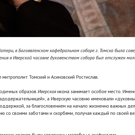
Матери, в Богоявленском кафедральном соборе г. Томска была сов
ения в Иверской часовне духовенством собора был отслужен мол
 митрополит Томский и Асиновский Ростислав.
родичных образов
Иверская
икона занимает особое место. Именн
радодержательницей», а Иверскую часовню именовали «духовн
поддержкой, за благословением на начало жизненно важных дел
ю со своими заботами и скорбями, получая каждый по своей ве
томских храмов были совершены молебны с акафистами.