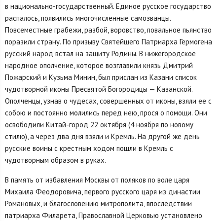
в национально-государственный. Единое русское государство
распалось, появились многочисленные самозванцы.
Повсеместные грабежи, разбой, воровство, повальное пьянство
поразили страну. По призыву Святейшего Патриарха Гермогена
русский народ встал на защиту Родины. В нижегородское
народное ополчение, которое возглавили князь Дмитрий
Пожарский и Кузьма Минин, был прислан из Казани список
чудотворной иконы Пресвятой Богородицы — Казанской.
Ополченцы, узнав о чудесах, совершенных от иконы, взяли ее с
собою и постоянно молились перед нею, прося о помощи. Они
освободили Китай-город 22 октября (4 ноября по новому
стилю), а через два дня взяли и Кремль. На другой же день
русские воины с крестным ходом пошли в Кремль с
чудотворным образом в руках.
В память от избавления Москвы от поляков по воле царя
Михаила Феодоровича, первого русского царя из династии
Романовых, и благословению митрополита, впоследствии
патриарха Филарета, Православной Церковью установлено