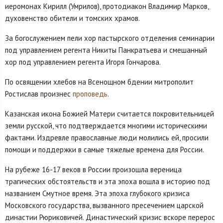
иеромонах Кирилл (Умрилов), протодиакон Владимир Марков,
духовенство обители и томских храмов.
За богослужением пели хор пастырского отделения семинарии
под управлением регента Никиты Панкратьева и смешанный
хор под управлением регента Игоря Гончарова.
По освящении хлебов на Всенощном бдении митрополит
Ростислав произнес
проповедь
.
Казанская икона Божией Матери считается покровительницей
земли русской, что подтверждается многими историческими
фактами. Издревле православные люди молились ей, просили
помощи и поддержки в самые тяжелые времена для России.
На рубеже 16-17 веков в России произошла вереница
трагических обстоятельств и эта эпоха вошла в историю под
названием Смутное время. Эта эпоха глубокого кризиса
Московского государства, вызванного пресечением царской
династии Рюриковичей. Династический кризис вскоре перерос