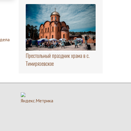
здела
Престольный праздник храма в с.
Тимирязевское