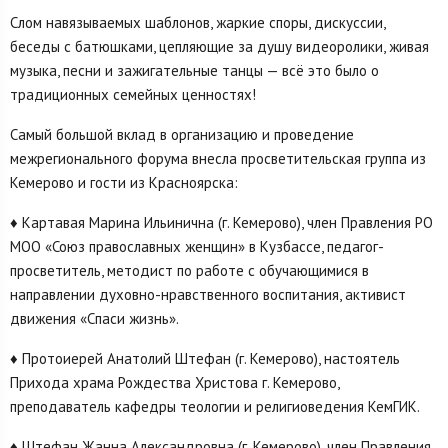
Слом навязываемых шаблонов, жаркие споры, дискуссии,
беседы с батюшками, цепляющие за душу видеоролики, живая
музыка, песни и зажигательные танцы — всё это было о
традиционных семейных ценностях!
Самый большой вклад в организацию и проведение
межрегионального форума внесла просветительская группа из
Кемерово и гости из Красноярска:
♦ Картавая Марина Ильинична (г. Кемерово), член Правления РО
МОО «Союз православных женщин» в Кузбассе, педагог-
просветитель, методист по работе с обучающимися в
направлении духовно-нравственного воспитания, активист
движения «Спаси жизнь».
♦ Протоиерей Анатолий Штефан (г. Кемерово), настоятель
Прихода храма Рождества Христова г. Кемерово,
преподаватель кафедры теологии и религиоведения КемГИК.
♦ Штефан Жанна Александровна (г. Кемерово), член Правления