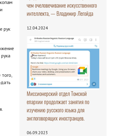
скопам
чем очеловечивание искусственного
ти
интеллекта, — Владимир Легойда
12.04.2024
е рук
ожение
 рука
 того,
одать
Миссионерский отдел Томской
епархии продолжает занятия по
я.
изучению русского языка для
англоговорящих иностранцев.
06.09.2023