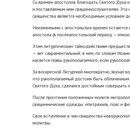
Со времен апостолов благодать Святого Духа 
и поставляемым ими священнослужителям. Эта 
священства является необходимым условием де
Неизменными с апостольских времен остаются 
апостола (в послеапостольский период — еписко
Этим литургическим тайнодействиям предшеств
— акт сакраментальный; в нем, по словам Иоанна
касается главы рукополагаемого, если рукопола
За воскресной Литургией многократно звучал во
что рукополагаемый достоин быть облаченным в
Святого Духа, сделался достойным совершать 
После прочтения положенных молитв митрополи
священнические одежды: епитрахиль, пояс и фе
Свое вступление в чин священства новорукопо
молитвы.