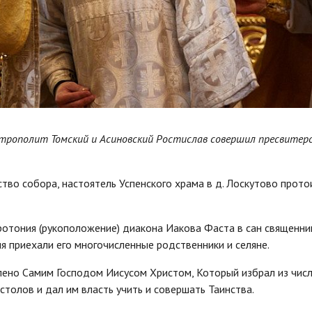
митрополит Томский и Асиновский Ростислав совершил пресвитер
во собора, настоятель Успенского храма в д. Лоскутово прото
отония (рукоположение) диакона Иакова Фаста в сан священник
 приехали его многочисленные родственники и селяне.
лено Самим Господом Иисусом Христом, Который избрал из чис
столов и дал им власть учить и совершать Таинства.