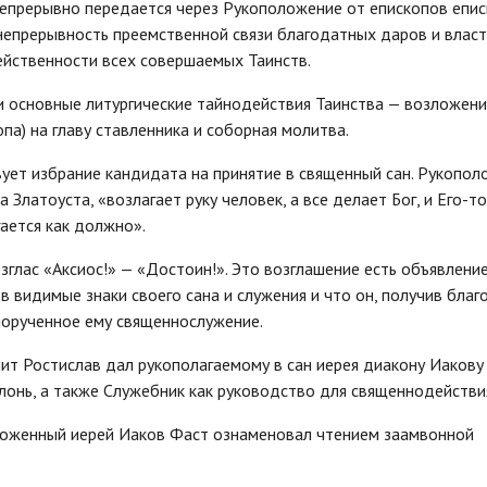
непрерывно передается через Рукоположение от епископов епи
непрерывность преемственной связи благодатных даров и влас
йственности всех совершаемых Таинств.
и основные литургические тайнодействия Таинства — возложени
па) на главу ставленника и соборная молитва.
ует избрание кандидата на принятие в священный сан. Рукопол
 Златоуста, «возлагает руку человек, а все делает Бог, и Его-то
гается как должно».
зглас «Аксиос!» — «Достоин!». Это возглашение есть объявление
 видимые знаки своего сана и служения и что он, получив благ
порученное ему священнослужение.
т Ростислав дал рукополагаемому в сан иерея диакону Иакову
лонь, а также Служебник как руководство для священнодействи
ложенный иерей Иаков Фаст ознаменовал чтением заамвонной