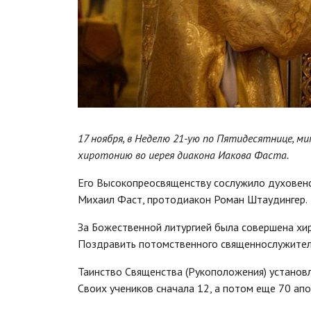
17 ноября, в Неделю 21-ую по Пятидесятнице, 
хиротонию во иерея диакона Иакова Фаста.
Его Высокопреосвященству сослужило духовенст
Михаил Фаст, протодиакон Роман Штаудингер.
За Божественной литургией была совершена хир
Поздравить потомственного священнослужителя
Таинство Священства (Рукоположения) установ
Своих учеников сначала 12, а потом еще 70 апо