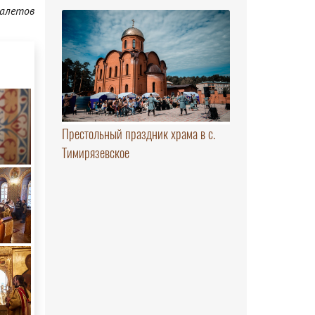
алетов
Престольный праздник храма в с.
Тимирязевское