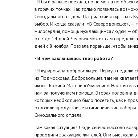
- Я бы и раньше поехала, но не могла по объект
в горячих точках. Как только появилась возмож
Синодального отдела Патриархии открыты в Кур
выбор. И когда сказали: «В Северодонецке», — 
милосердия, помощь нуждающимся людям — обыч
от 7 до 14 дней. Человек может сам определит
дней с 8 ноября. Поехала пораньше, чтобы вни
- В чем заключалась твоя работа?
-
Я курировала добровольцев. Первую неделю с
из Подмосковья. Добровольцев там не хватает
иконы Божией Матери «Умиление». Настоятель 
нам за получением помощи. Вторая половина дн
которых необходимо было посетить, как и про
отвозили продуктовые и гигиенические наборы.
Синодального отдела.
Там какая ситуация? Люди сейчас массово возвр
проводили эвакуацию жителей. Они выезжали в К