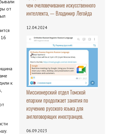
 бывали
чем очеловечивание искусственного
тры от
интеллекта, — Владимир Легойда
был
12.04.2024
лится
 16
енщина
раме
дили к
,
Миссионерский отдел Томской
епархии продолжает занятия по
от
изучению русского языка для
англоговорящих иностранцев.
асти
ьшу.
06.09.2023