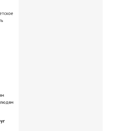
детское
ть
ям
в людям
руг