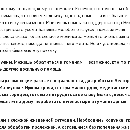
 он кому-то нужен, кому-то помогает. Конечно, постоянно ты об
нимаешь, что принес человеку радость, помог — и все. Главное 
му что искушений много. Мне очень помогала поддержка отца Ник
сестринского ухода. Батюшка молебен отслужил, помазал меня
 слова сказал, благословил и молился за меня. Это очень важно
 незнакомо, никогда не знаешь, чего ждать. Но я чувствовала, 
той я была всю эту поездку.
 нужны. Можешь обратиться к томичам — возможно, кто-то 
ть другую посильную помощь.
льцы, имеющие разные специальности, для работы в Белгор
 Мариуполе. Нужны врачи, сестры милосердия, медицинские
брым сердцем, готовые потрудиться во славу Божию, помочь
ольным на дому, поработать в монастыре и гуманитарных
м в сложной жизненной ситуации. Необходимы ходунки, тр
а для обработки пролежней. А оставшимся без попечения жи