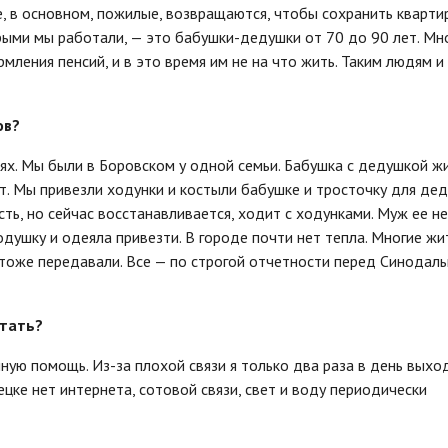
е, в основном, пожилые, возвращаются, чтобы сохранить кварти
рыми мы работали, — это бабушки-дедушки от 70 до 90 лет. Мно
мления пенсий, и в это время им не на что жить. Таким людям и
ов?
х. Мы были в Боровском у одной семьи. Бабушка с дедушкой жи
т. Мы привезли ходунки и костыли бабушке и тросточку для дед
ть, но сейчас восстанавливается, ходит с ходунками. Муж ее н
душку и одеяла привезти. В городе почти нет тепла. Многие жи
 тоже передавали. Все — по строгой отчетности перед Синодал
отать?
нную помощь. Из-за плохой связи я только два раза в день выхо
ецке нет интернета, сотовой связи, свет и воду периодически