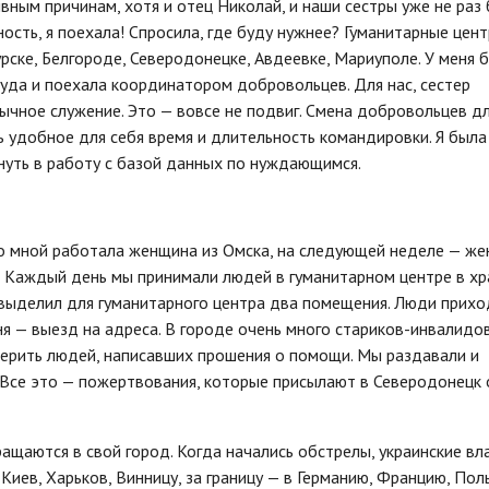
ивным причинам, хотя и отец Николай, и наши сестры уже не раз
ность, я поехала! Спросила, где буду нужнее? Гуманитарные цен
ске, Белгороде, Северодонецке, Авдеевке, Мариуполе. У меня 
туда и поехала координатором добровольцев. Для нас, сестер
ное служение. Это — вовсе не подвиг. Смена добровольцев д
ь удобное для себя время и длительность командировки. Я была
кнуть в работу с базой данных по нуждающимся.
о мной работала женщина из Омска, на следующей неделе — ж
! Каждый день мы принимали людей в гуманитарном центре в х
выделил для гуманитарного центра два помещения. Люди прихо
я — выезд на адреса. В городе очень много стариков-инвалидов
верить людей, написавших прошения о помощи. Мы раздавали и
 Все это — пожертвования, которые присылают в Северодонецк 
ащаются в свой город. Когда начались обстрелы, украинские вл
иев, Харьков, Винницу, за границу — в Германию, Францию, Пол