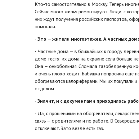
Кто-то самостоятельно в Москву. Теперь многи
Сейчас много жилья ремонтируют. Люди, с кото
них ждут получения российских паспортов, офор
помогали.
- Это — жители многоэтажек. А частных дом
-
Частные дома — в ближайших к городу деревня
доме тестя: их дома на окраине села больше не
Она — онкобольная. Сломала тазобедренную кос
и очень плохо ходит. Бабушка попросила еще по
обогреваются калориферами. Мы их покупали и
отделом.
- Значит, и с документами приходилось раб
- Да, с прошениями на обогреватели, лекарстве
связь — с родителями и по работе. В Северодон
отключают. Зато везде есть газ.