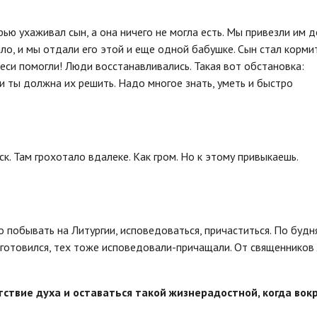
рью ухаживал сын, а она ничего не могла есть. Мы привезли им 
шло, и мы отдали его этой и еще одной бабушке. Сын стал корми
меси помогли! Люди восстанавливались. Такая вот обстановка:
и ты должна их решить. Надо многое знать, уметь и быстро
к. Там грохотало вдалеке. Как гром. Но к этому привыкаешь.
ло побывать на Литургии, исповедоваться, причаститься. По будн
 готовился, тех тоже исповедовали-причащали. От священнико
тствие духа и оставаться такой жизнерадостной, когда вок