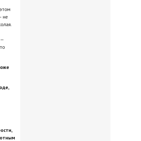
 этом
— не
олая.
 —
что
тоже
оде,
ости,
вотным