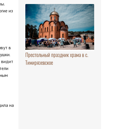
ры.
гие из
вут в
Престольный праздник храма в с.
ушки.
е видит
Тимирязевское
тели
ьным
дила на