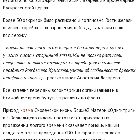
педагога по каллиграфии Анастасии Лазаревой в архондарике
Воскресенской церкви.
Более 50 открыток было расписано и подписано. Гости желали
воинам скорейшего возвращения, победы, выражали свою
поддержку.
-
Большинство участников впервые держали перо в руках и
учились писать старинной вязью. Мы не только расписали
открытки, но также поговорили о традициях и символах
праздника Рождества Христова, узнали об особенностях древних
шрифтов и красок
, — рассказывает Анастасия Лазарева.
Все изделия переданы волонтёрским организациям и в
ближайшее время будут отправлены на фронт.
Приход
храма
Смоленской иконы Божией Матери «Одигитрия»
в с. Зоркальцево силами настоятеля и прихожан на
протяжении долгого времени оказывает помощь нашим
солдатам в зоне проведения СВО. На фронт от прихода