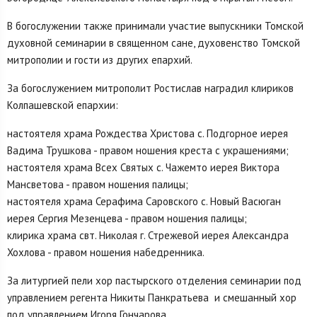
В богослужении также принимали участие выпускники Томской
духовной семинарии в священном сане, духовенство Томской
митрополии и гости из других епархий.
За богослужением митрополит Ростислав наградил клириков
Колпашевской епархии:
настоятеля храма Рождества Христова с. Подгорное иерея
Вадима Трушкова - правом ношения креста с украшениями;
настоятеля храма Всех Святых с. Чажемто иерея Виктора
Мансветова - правом ношения палицы;
настоятеля храма Серафима Саровского с. Новый Васюган
иерея Сергия Мезенцева - правом ношения палицы;
клирика храма свт. Николая г. Стрежевой иерея Александра
Хохлова - правом ношения набедренника.
За литургией пели хор пастырского отделения семинарии под
управлением регента Никиты Панкратьева и смешанный хор
под управлением Игоря Гончарова.