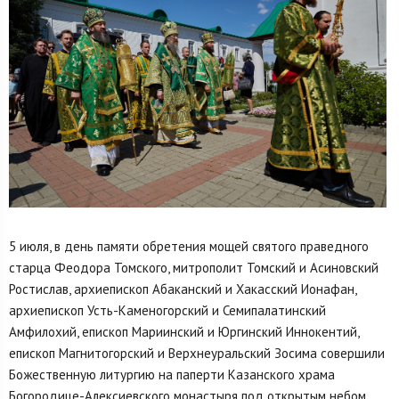
5 июля, в день памяти обретения мощей святого праведного
старца Феодора Томского, митрополит Томский и Асиновский
Ростислав, архиепископ Абаканский и Хакасский Ионафан,
архиепископ Усть-Каменогорский и Семипалатинский
Амфилохий, епископ Мариинский и Юргинский Иннокентий,
епископ Магнитогорский и Верхнеуральский Зосима совершили
Божественную литургию на паперти Казанского храма
Богородице-Алексиевского монастыря под открытым небом.