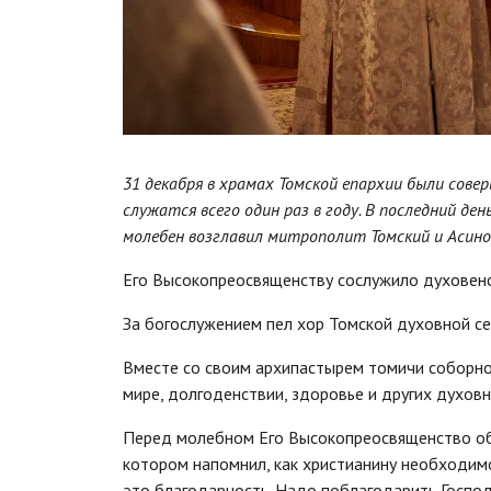
31 декабря
в храмах Томской епархии были сове
служатся всего один раз в году. В последний де
молебен возглавил митрополит Томский и Асино
Его Высокопреосвященству сослужило духовенс
За богослужением пел хор Томской духовной се
Вместе со своим архипастырем томичи соборно 
мире, долгоденствии, здоровье и других духовн
Перед молебном Его Высокопреосвященство обр
котором напомнил, как христианину необходимо
это благодарность. Надо поблагодарить Господа