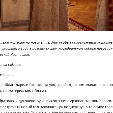
ршены молебны на новолетие. Это особые богослужения, которые
нь уходящего года в Богоявленском кафедральном соборе новогодн
вский Ростислав.
тво собора.
минарии.
поблагодарили Господа за уходящий год и помолились о спасе
ых и материальных благах.
атился к духовенству и прихожанам с архипастырским словом,
 встречать новый год. Архипастырь подчеркнул, что самое гла
 «за все то, что Он нам уже дал на сегодняшний день — и в год