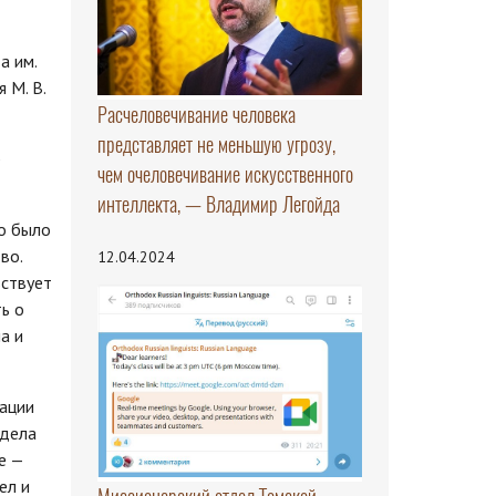
а им.
 М. В.
Расчеловечивание человека
представляет не меньшую угрозу,
р
чем очеловечивание искусственного
интеллекта, — Владимир Легойда
о было
во.
12.04.2024
ьствует
ь о
a и
зации
тдела
е —
ел и