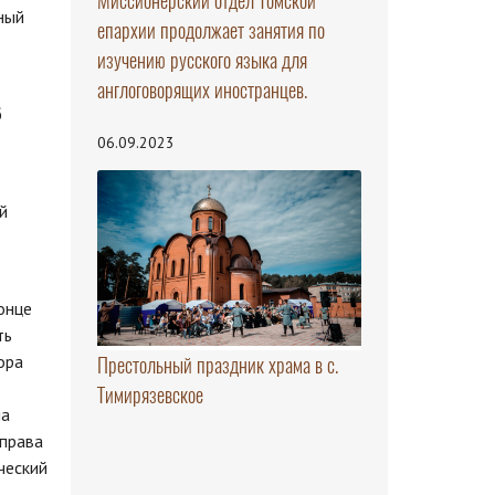
Миссионерский отдел Томской
ный
епархии продолжает занятия по
изучению русского языка для
англоговорящих иностранцев.
б
06.09.2023
й
онце
ть
ора
Престольный праздник храма в с.
Тимирязевское
па
 права
ческий