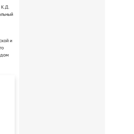
К.Д.
ольный
ской и
го
адом