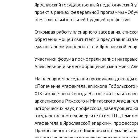
Ярославский государственный педагогический 
проект в рамках федеральной программы «Обуч
осмыслить выбор своей будущей профессии.
Открывая работу пленарного заседания, еписко
обретении мощей святителя и представил изда
гуманитарном университете и Ярославской епар
Участники форума посмотрели записи интервью
Алексеевной и видео-обращение сына Нины Алек
На пленарном заседании прозвучали доклады в
«Попечение Агафангела, епископа Тобольского 
XIX века»; члена Синода Эстонской Православн
архиепископа Рижского и Митавского Агафангел
исторических наук, профессора, заведующего к
государственного университета им. П.Г. Демид
Агафангела в Ярославской епархии»; профессор
Православного Свято-Тихоновского Гуманитарн
раскол и значение выступления против него мит