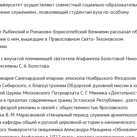
университет осуществляют совместный социально-образователь
ение служением», позволяющий студентам вуза по-особому
п Рыбинский и Романово-Борисоглебский Вениамин рассказал о
ния о нем, вышедшие в Православном Свято-Тихоновском
хии.
 с внучатой племянницей святителя Агафангела Болотовой Нино
сеевны С. А. Болотова.
икария Салехардской епархии, епископа Ноябрьского Феодосия
и Сибирского, о благоустроении Обдорской духовной миссии в к
ой Церкви Московского Патриархата С. Г. Мянника «Деятельнос
а в пределах современных границ Эстонской Республики»; докт
афедрой рекламы и связей с общественностью Ярославского
ова В. М. Марасановой «Начальный период служения архиеписко
а кафедры общей и русской церковной истории и канонического
ого Университета священника Александра Мазырина «Обновлен
рополита Агафангела в 1922 году»; доктора исторических наук,