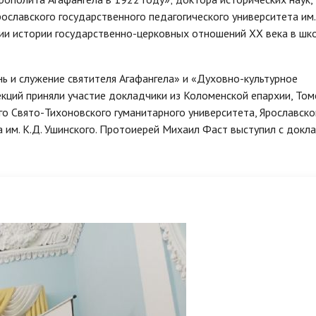
славского государственного педагогического университета им. 
ции истории государственно-церковных отношений ХХ века в шк
нь и служение святителя Агафангела» и «Духовно-культурное
кций приняли участие докладчики из Коломенской епархии, Том
о Свято-Тихоновского гуманитарного университета, Ярославско
а им. К.Д. Ушинского. Протоиерей Михаил Фаст выступил с докл