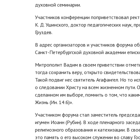
духовной семинарии.
Участников конференции поприветствовал ректо
К. Д. Ушинского, доктор педагогических наук, 
Груздев.
В адрес организаторов и участников форума об
Санкт-Петербургской духовной академии еписк
Митрополит Вадим в своем приветствии отмети
тогда сохранить веру, открыто свидетельствова
Такой подвиг нес святитель Агафангел. Но то и
о следовании Христу на всем жизненном пути. О
сделанном им выборе, помнить о том, что каким
Жизнь (Ин. 14:6)».
Участником форума стал заместитель председа
игумен Иоанн (Рубин). В ходе пленарного засе
религиозного образования и катехизации. В сво
это память о его высоком служении во славу Г