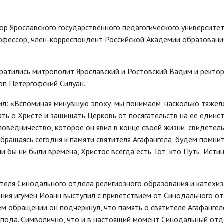
р Ярославского государственного педагогического университет
профессор, член-корреспондент Российской Академии образования
ратились митрополит Ярославский и Ростовский Вадим и ректо
оп Петергофский Силуан.
л: «Вспоминая минувшую эпоху, мы понимаем, насколько тяжел
ть о Христе и защищать Церковь от посягательств на ее единст
споведничество, которое он явил в конце своей жизни, свидетел
бращаясь сегодня к памяти святителя Агафангела, будем помнит
и бы ни были времена, Христос всегда есть Тот, кто Путь, Истин
теля Синодального отдела религиозного образования и катехи
дания игумен Иоанн выступил с приветствием от Синодального о
ем обращении он подчеркнул, что память о святителе Агафангел
оспода. Символично, что и в настоящий момент Синодальный отд