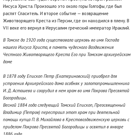
Иисуса Христа. Произошло это около горы Голгофы, где был
распят Спаситель. И второе событие — возвращение
Животворящего Креста из Персии, где он находился в плену. В
VII веке его вернул в Иерусалим греческий император Ираклий.
В Томске до 1920 года существовала церковь во имя Господа
нашего Иисуса Христа, в память чудесного Воздвижения
Честного Животворящего Креста Его при Томском архиерейском
доме
В 1878 году Епископ Петр (Екатериновский) приобрел для
устроения Архиерейского дома особняк у золотопромышленника
И. Д. Асташева и соорудил в нем храм во имя Покрова Пресвятой
Богородицы.
Весной 1884 года следующий Томский Епископ, Преосвященный
Владимир (Петров) перестроил этот храм при деятельной
помощи купца П. В. Михайлова в Крестовоздвиженскую церковь с
приделом Покрова Пресвятой Богородицы и освятил в январе
1886 года.