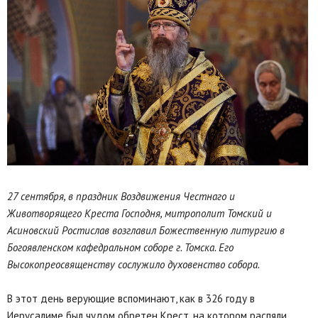
27 сентября, в праздник Воздвижения Честнаго и
Животворящего Креста Господня, митрополит Томский и
Асиновский Ростислав возглавил Божественную литургию в
Богоявленском кафедральном соборе г. Томска. Его
Высокопреосвященству сослужило духовенство собора.
В этот день верующие вспоминают, как в 326 году в
Иерусалиме был чудом обретен Крест, на котором распяли