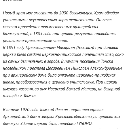
Новый храм мог вместить до 2000 богомольцев. Храм обладал
уникальными акустическими характеристиками. Он стал
местом проведения торжественных архиерейских
богослужений, с 1885 года при церкви регулярно проводится
религиозно-нравственные чтения.
В 1891 году Преосвященным Макарием (Невским) при домовой
церкви было создано церковно-приходское попечительство, одно
из самых деятельных в городе. В память посещения Томска
наследником престола Цесаревичем Николаем Александровичем
при архиерейском доме была открыта церковно-приходская
школа, преобразованная в церковно-учительскую. При церкви
имелась часовня, во имя Иверской Божьей Матери, на базарной
площади г. Томска.
В апреле 1920 года Томский Ревком национализировал
Архиерейский дом и закрыл Крестовоздвиженскую церковь как
домовую. Здание церкви было передано ГУБОНО.