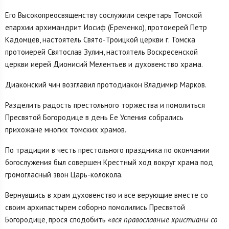
Его Высокопреосвященству сослужили секретарь Томской
епархии архимандрит Иосиф (Еременко), протоиерей Петр
Кадомцев, настоятель Свято-Троицкой церкви г. Томска
протоиерей Святослав Зулин, настоятель Воскресенской
церкви иерей Дионисий Мелентьев и духовенство храма.
Диаконский чин возглавил протодиакон Владимир Марков.​
Разделить радость престольного торжества и помолиться
Пресвятой Богородице в день Ее Успения собрались
прихожане многих томских храмов.
По традиции в честь престольного праздника по окончании
богослужения был совершен Крестный ход вокруг храма под
громогласный звон Царь-колокола.
Вернувшись в храм духовенство и все верующие вместе со
своим архипастырем соборно помолились Пресвятой
Богородице, прося сподобить
«вся православные христианы со