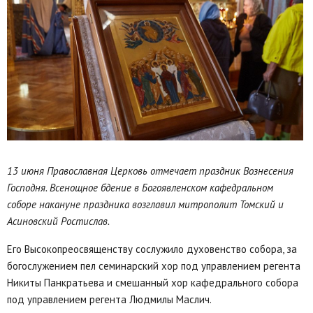
13 июня Православная Церковь отмечает праздник Вознесения
Господня. Всенощное бдение в Богоявленском кафедральном
соборе накануне праздника возглавил митрополит Томский и
Асиновский Ростислав.
Его Высокопреосвященству сослужило духовенство собора, за
богослужением пел семинарский хор под управлением регента
Никиты Панкратьева и смешанный хор кафедрального собора
под управлением регента Людмилы Маслич.