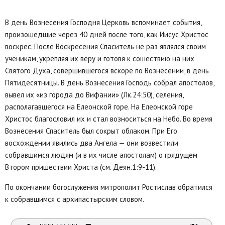
В день Вознесения Господня Церковь вспоминает события,
произошедшие через 40 дней после того, как Иисус Христос
воскрес. После Воскресения Спаситель не раз являлся своим
ученикам, укрепляя их веру и готовя к сошествию на них
Святого Духа, совершившегося вскоре по Вознесении, в день
Пятидесятницы. В день Вознесения Господь собрал апостолов,
вывел их «из города до Вифании» (Лк.24:50), селения,
располагавшегося на Елеонской горе. На Елеонской горе
Христос благословил их и стал возноситься на Небо. Во время
Вознесения Спаситель был сокрыт облаком. При Его
восхождении явились два Ангела — они возвестили
собравшимся людям (и в их числе апостолам) о грядущем
Втором пришествии Христа (см. Деян.1:9-11).
По окончании богослужения митрополит Ростислав обратился
к собравшимся с архипастырским словом.