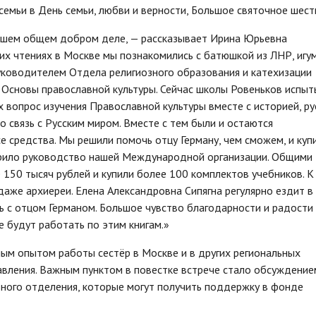
семьи в День семьи, любви и верности, Большое святочное шест
нашем общем добром деле, — рассказывает Ирина Юрьевна
х чтениях в Москве мы познакомились с батюшкой из ЛНР, игу
руководителем Отдела религиозного образования и катехизации
е Основы православной культуры. Сейчас школы Ровеньков испы
 вопрос изучения Православной культуры вместе с историей, ру
о связь с Русским миром. Вместе с тем были и остаются
е средства. Мы решили помочь отцу Герману, чем сможем, и куп
брило руководство нашей Международной организации. Общими
150 тысяч рублей и купили более 100 комплектов учебников. К
даже архиереи. Елена Александровна Сипягна регулярно ездит в
сь с отцом Германом. Большое чувство благодарности и радости
ые будут работать по этим книгам.»
ым опытом работы сестёр в Москве и в других региональных
авления. Важным пунктом в повестке встрече стало обсуждение
ьного отделения, которые могут получить поддержку в фонде