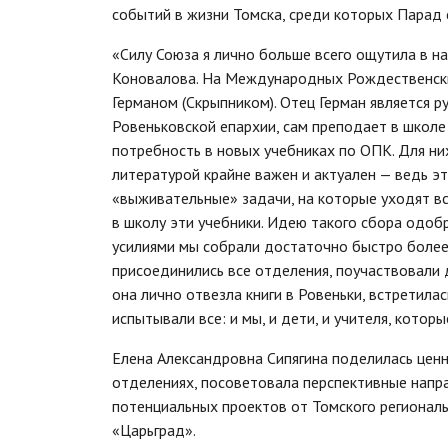
событий в жизни Томска, среди которых Парад 
«Силу Союза я лично больше всего ощутила в 
Коновалова. На Международных Рождественски
Германом (Скрыпником). Отец Герман является 
Ровеньковской епархии, сам преподает в школ
потребность в новых учебниках по ОПК. Для них
литературой крайне важен и актуален — ведь эт
«выживательные» задачи, на которые уходят вс
в школу эти учебники. Идею такого сбора одо
усилиями мы собрали достаточно быстро более 
присоединились все отделения, поучаствовали 
она лично отвезла книги в Ровеньки, встретила
испытывали все: и мы, и дети, и учителя, котор
Елена Александровна Сипягина поделилась ценн
отделениях, посоветовала перспективные напр
потенциальных проектов от Томского регионал
«Царьград».