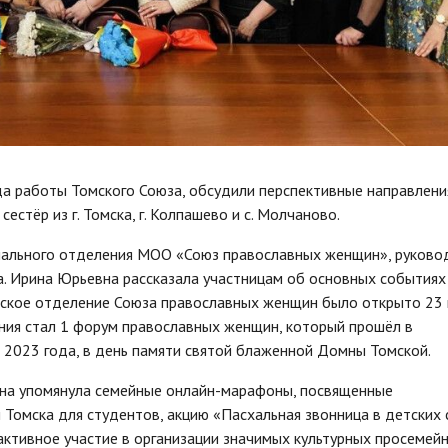
да работы Томского Союза, обсудили перспективные направлени
стёр из г. Томска, г. Колпашево и с. Молчаново.
нального отделения МОО «Союз православных женщин», руково
. Ирина Юрьевна рассказала участницам об основных событиях
мское отделение Союза православных женщин было открыто 23
ния стал 1 форум православных женщин, который прошёл в
 2023 года, в день памяти святой блаженной Домны Томской.
ина упомянула семейные онлайн-марафоны, посвященные
 Томска для студентов, акцию «Пасхальная звонница в детских
активное участие в организации значимых культурных просемей